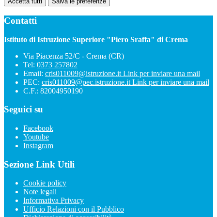
Accetta tutti
Salva le preferenze
Contatti
Istituto di Istruzione Superiore "Piero Sraffa" di Crema
Via Piacenza 52/C - Crema (CR)
Tel:
0373 257802
Email:
cris011009@istruzione.it
Link per inviare una mail
PEC:
cris011009@pec.istruzione.it
Link per inviare una mail
C.F.: 82004950190
Seguici su
Facebook
Youtube
Instagram
Sezione Link Utili
Cookie policy
Note legali
Informativa Privacy
Ufficio Relazioni con il Pubblico