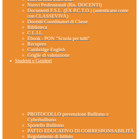
Nuovi Professionali (Ris. DOCENTI)
Documenti F.S.L. (EX P.C.T.O.) (autenticarsi come
con CLASSEVIVA)
Docenti Coordinatori di Classe
Biblioteca
C.L.I.L.
Ebook - PON "Scuola per tutti"
Recupero
Cambridge English
Griglie di valutazione
Studenti e Genitori
PROTOCOLLO prevenzione Bullismo e
Cyberbullismo
Sportello Bullismo
PATTO EDUCATIVO DI CORRESPONSABILITÀ
Regolamento di Istituto