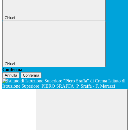
Chiudi
Chiudi
Conferma
Annulla
Conferma
Istituto di
Istruzione Superiore
PIERO SRAFFA
P. Sraffa - F. Marazzi