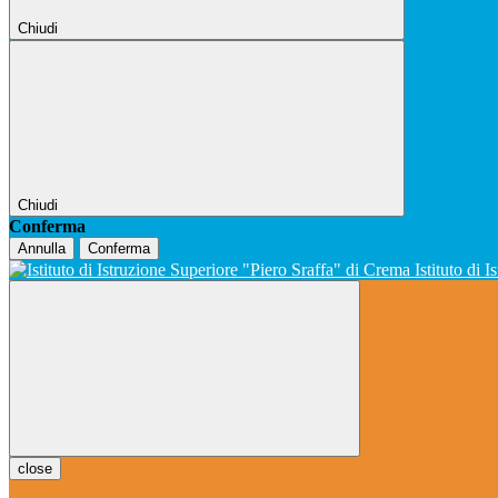
Chiudi
Chiudi
Conferma
Annulla
Conferma
Istituto di 
close