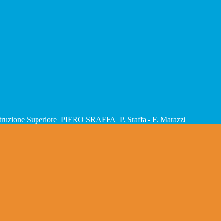
Istruzione Superiore
PIERO SRAFFA
P. Sraffa - F. Marazzi