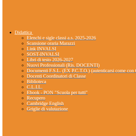
Didattica
Elenchi e sigle classi a.s. 2025-2026
Scansione oraria Marazzi
Link INVALSI
SOST-INVALSI
Libri di testo 2026-2027
Nuovi Professionali (Ris. DOCENTI)
Documenti F.S.L. (EX P.C.T.O.) (autenticarsi come 
Docenti Coordinatori di Classe
Biblioteca
C.L.I.L.
Ebook - PON "Scuola per tutti"
Recupero
Cambridge English
Griglie di valutazione