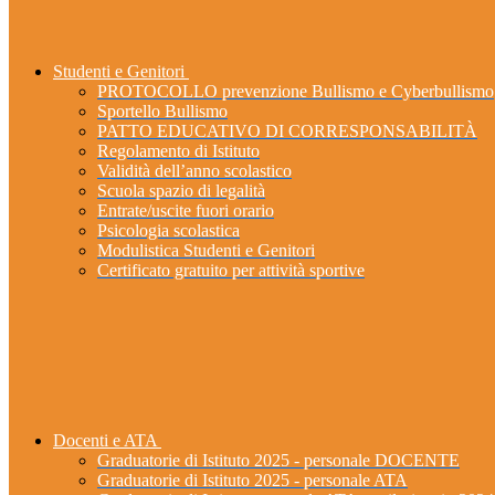
Studenti e Genitori
PROTOCOLLO prevenzione Bullismo e Cyberbullismo
Sportello Bullismo
PATTO EDUCATIVO DI CORRESPONSABILITÀ
Regolamento di Istituto
Validità dell’anno scolastico
Scuola spazio di legalità
Entrate/uscite fuori orario
Psicologia scolastica
Modulistica Studenti e Genitori
Certificato gratuito per attività sportive
Docenti e ATA
Graduatorie di Istituto 2025 - personale DOCENTE
Graduatorie di Istituto 2025 - personale ATA