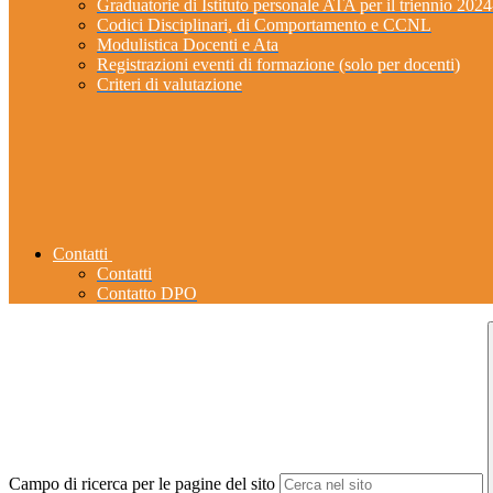
Graduatorie di Istituto personale ATA per il triennio 202
Codici Disciplinari, di Comportamento e CCNL
Modulistica Docenti e Ata
Registrazioni eventi di formazione (solo per docenti)
Criteri di valutazione
Contatti
Contatti
Contatto DPO
Campo di ricerca per le pagine del sito