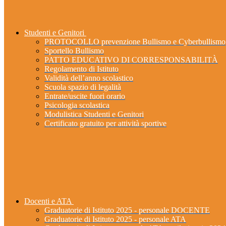
Studenti e Genitori
PROTOCOLLO prevenzione Bullismo e Cyberbullismo
Sportello Bullismo
PATTO EDUCATIVO DI CORRESPONSABILITÀ
Regolamento di Istituto
Validità dell’anno scolastico
Scuola spazio di legalità
Entrate/uscite fuori orario
Psicologia scolastica
Modulistica Studenti e Genitori
Certificato gratuito per attività sportive
Docenti e ATA
Graduatorie di Istituto 2025 - personale DOCENTE
Graduatorie di Istituto 2025 - personale ATA