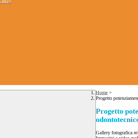
4-2027
Home
>
Progetto potenziament
Progetto pot
odontotecnic
Gallery fotografica r