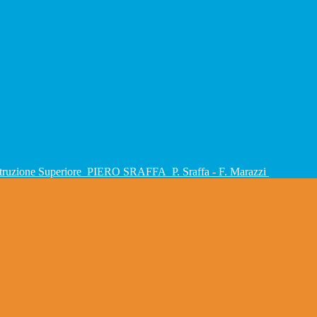
Istruzione Superiore
PIERO SRAFFA
P. Sraffa - F. Marazzi