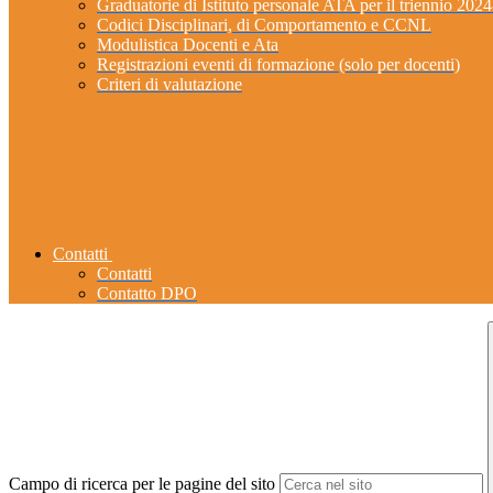
Graduatorie di Istituto personale ATA per il triennio 202
Codici Disciplinari, di Comportamento e CCNL
Modulistica Docenti e Ata
Registrazioni eventi di formazione (solo per docenti)
Criteri di valutazione
Contatti
Contatti
Contatto DPO
Campo di ricerca per le pagine del sito