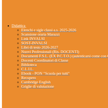
Didattica
Elenchi e sigle classi a.s. 2025-2026
Scansione oraria Marazzi
Link INVALSI
SOST-INVALSI
Libri di testo 2026-2027
Nuovi Professionali (Ris. DOCENTI)
Documenti F.S.L. (EX P.C.T.O.) (autenticarsi come 
Docenti Coordinatori di Classe
Biblioteca
C.L.I.L.
Ebook - PON "Scuola per tutti"
Recupero
Cambridge English
Griglie di valutazione