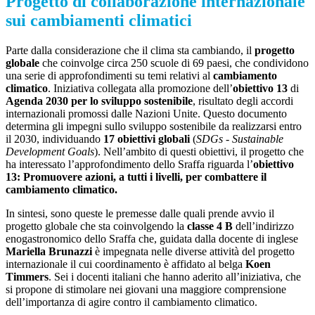
Progetto di collaborazione internazionale
sui cambiamenti climatici
Parte dalla considerazione che il clima sta cambiando, il
progetto
globale
che coinvolge circa 250 scuole di 69 paesi, che condividono
una serie di approfondimenti su temi relativi al
cambiamento
climatico
. Iniziativa collegata alla promozione dell’
obiettivo 13
di
Agenda 2030 per lo sviluppo sostenibile
, risultato degli accordi
internazionali promossi dalle Nazioni Unite. Questo documento
determina gli impegni sullo sviluppo sostenibile da realizzarsi entro
il 2030, individuando
17 obiettivi globali
(
SDGs - Sustainable
Development Goals
). Nell’ambito di questi obiettivi, il progetto che
ha interessato l’approfondimento dello Sraffa riguarda l’
obiettivo
13: Promuovere azioni, a tutti i livelli, per combattere il
cambiamento climatico.
In sintesi, sono queste le premesse dalle quali prende avvio il
progetto globale che sta coinvolgendo la
classe 4 B
dell’indirizzo
enogastronomico dello Sraffa che, guidata dalla docente di inglese
Mariella Brunazzi
è impegnata nelle diverse attività del progetto
internazionale il cui coordinamento è affidato al belga
Koen
Timmers
. Sei i docenti italiani che hanno aderito all’iniziativa, che
si propone di stimolare nei giovani una maggiore comprensione
dell’importanza di agire contro il cambiamento climatico.