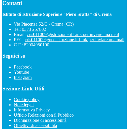
Contatti
Istituto di Istruzione Superiore "Piero Sraffa" di Crema
Via Piacenza 52/C - Crema (CR)
Tel:
0373 257802
Email:
cris011009@istruzione.it
Link per inviare una mail
PEC:
cris011009@pec.istruzione.it
Link per inviare una mail
C.F.: 82004950190
Seguici su
Facebook
Youtube
Instagram
Sezione Link Utili
Cookie policy
Note legali
Informativa Privacy
Ufficio Relazioni con il Pubblico
Dichiarazione di accessibilità
Obiettivi di accessibilità