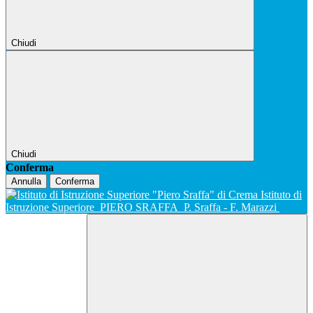
Chiudi
Chiudi
Conferma
Annulla
Conferma
Istituto di
Istruzione Superiore
PIERO SRAFFA
P. Sraffa - F. Marazzi