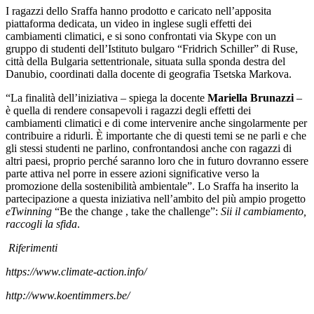
I ragazzi dello Sraffa hanno prodotto e caricato nell’apposita
piattaforma dedicata, un video in inglese sugli effetti dei
cambiamenti climatici, e si sono confrontati via Skype con un
gruppo di studenti dell’Istituto bulgaro “Fridrich Schiller” di Ruse,
città della Bulgaria settentrionale, situata sulla sponda destra del
Danubio, coordinati dalla docente di geografia Tsetska Markova.
“La finalità dell’iniziativa – spiega la docente
Mariella Brunazzi
–
è quella di rendere consapevoli i ragazzi degli effetti dei
cambiamenti climatici e di come intervenire anche singolarmente per
contribuire a ridurli. È importante che di questi temi se ne parli e che
gli stessi studenti ne parlino, confrontandosi anche con ragazzi di
altri paesi, proprio perché saranno loro che in futuro dovranno essere
parte attiva nel porre in essere azioni significative verso la
promozione della sostenibilità ambientale”. Lo Sraffa ha inserito la
partecipazione a questa iniziativa nell’ambito del più ampio progetto
eTwinning
“Be the change , take the challenge”:
Sii il cambiamento,
raccogli la sfida
.
Riferimenti
https://www.climate-action.info/
http://www.koentimmers.be/