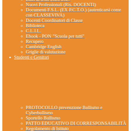
Nuovi Professionali (Ris. DOCENTI)
Documenti F.S.L. (EX P.C.T.O.) (autenticarsi come
con CLASSEVIVA)
Docenti Coordinatori di Classe
Biblioteca
C.L.I.L.
Ebook - PON "Scuola per tutti"
Recupero
Cambridge English
Griglie di valutazione
Studenti e Genitori
PROTOCOLLO prevenzione Bullismo e
Cyberbullismo
Sportello Bullismo
PATTO EDUCATIVO DI CORRESPONSABILITÀ
Regolamento di Istituto