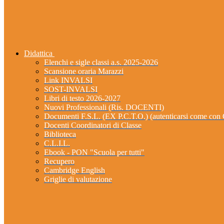
Didattica
Elenchi e sigle classi a.s. 2025-2026
Scansione oraria Marazzi
Link INVALSI
SOST-INVALSI
Libri di testo 2026-2027
Nuovi Professionali (Ris. DOCENTI)
Documenti F.S.L. (EX P.C.T.O.) (autenticarsi come 
Docenti Coordinatori di Classe
Biblioteca
C.L.I.L.
Ebook - PON "Scuola per tutti"
Recupero
Cambridge English
Griglie di valutazione