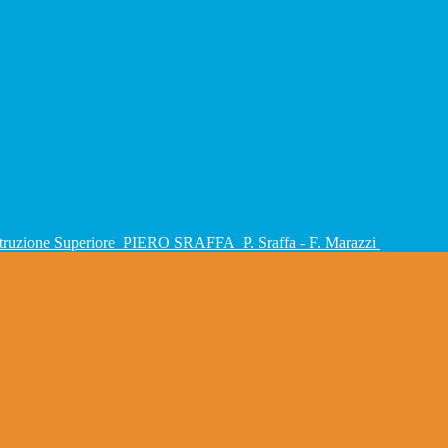
Istruzione Superiore
PIERO SRAFFA
P. Sraffa - F. Marazzi