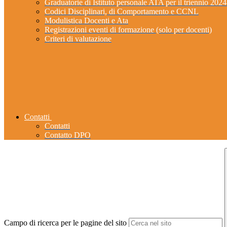
Graduatorie di Istituto personale ATA per il triennio 202
Codici Disciplinari, di Comportamento e CCNL
Modulistica Docenti e Ata
Registrazioni eventi di formazione (solo per docenti)
Criteri di valutazione
Contatti
Contatti
Contatto DPO
Campo di ricerca per le pagine del sito