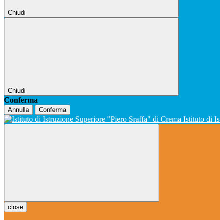
Chiudi
Chiudi
Conferma
Annulla
Conferma
Istituto di 
close