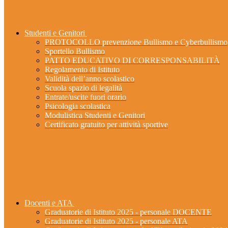
Studenti e Genitori
PROTOCOLLO prevenzione Bullismo e Cyberbullismo
Sportello Bullismo
PATTO EDUCATIVO DI CORRESPONSABILITÀ
Regolamento di Istituto
Validità dell’anno scolastico
Scuola spazio di legalità
Entrate/uscite fuori orario
Psicologia scolastica
Modulistica Studenti e Genitori
Certificato gratuito per attività sportive
Docenti e ATA
Graduatorie di Istituto 2025 - personale DOCENTE
Graduatorie di Istituto 2025 - personale ATA