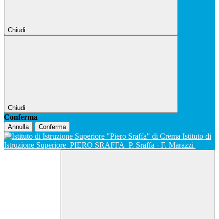
Chiudi
Chiudi
Conferma
Annulla
Conferma
Istituto di
Istruzione Superiore
PIERO SRAFFA
P. Sraffa - F. Marazzi