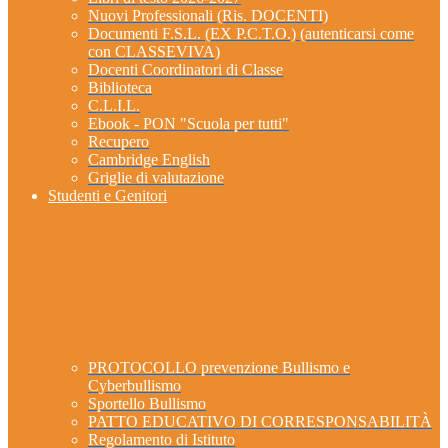
Nuovi Professionali (Ris. DOCENTI)
Documenti F.S.L. (EX P.C.T.O.) (autenticarsi come
con CLASSEVIVA)
Docenti Coordinatori di Classe
Biblioteca
C.L.I.L.
Ebook - PON "Scuola per tutti"
Recupero
Cambridge English
Griglie di valutazione
Studenti e Genitori
PROTOCOLLO prevenzione Bullismo e
Cyberbullismo
Sportello Bullismo
PATTO EDUCATIVO DI CORRESPONSABILITÀ
Regolamento di Istituto