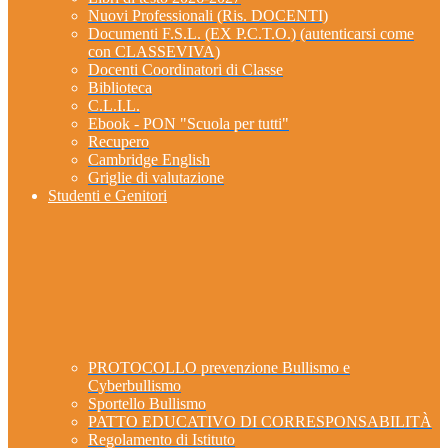
Nuovi Professionali (Ris. DOCENTI)
Documenti F.S.L. (EX P.C.T.O.) (autenticarsi come
con CLASSEVIVA)
Docenti Coordinatori di Classe
Biblioteca
C.L.I.L.
Ebook - PON "Scuola per tutti"
Recupero
Cambridge English
Griglie di valutazione
Studenti e Genitori
PROTOCOLLO prevenzione Bullismo e
Cyberbullismo
Sportello Bullismo
PATTO EDUCATIVO DI CORRESPONSABILITÀ
Regolamento di Istituto