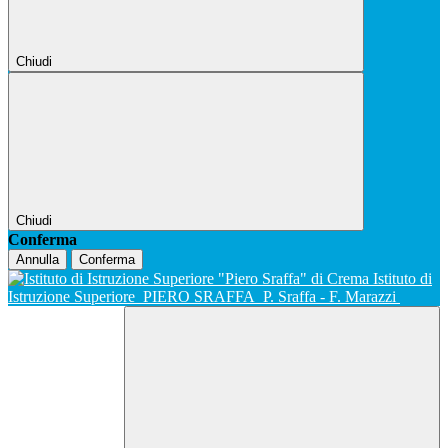
Chiudi
Chiudi
Conferma
Annulla
Conferma
Istituto di
Istruzione Superiore
PIERO SRAFFA
P. Sraffa - F. Marazzi