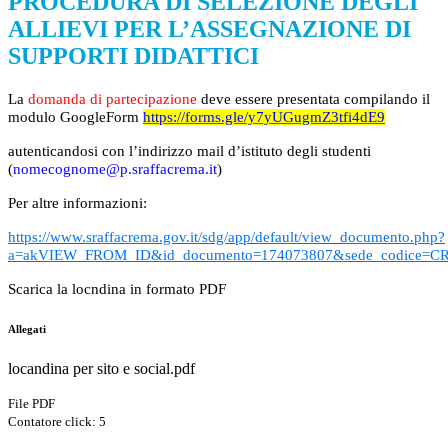
PROCEDURA DI SELEZIONE DEGLI
ALLIEVI PER L’ASSEGNAZIONE DI
SUPPORTI DIDATTICI
La
domanda di partecipazione
deve essere presentata compilando il
modulo
GoogleForm
https://forms.gle/y7yUGugmZ3tfi4dE9
autenticandosi con
l’indirizzo
mail d’istituto degli s
tudenti
(
nomecognome@p.sraffacrema.it
)
Per altre informazioni:
https://www.sraffacrema.gov.it/sdg/app/default/view_documento.php?
a=akVIEW_FROM_ID&id_documento=174073807&sede_codice=CR
Scarica la locndina in formato PDF
Allegati
locandina per sito e social.pdf
File PDF
Contatore click: 5