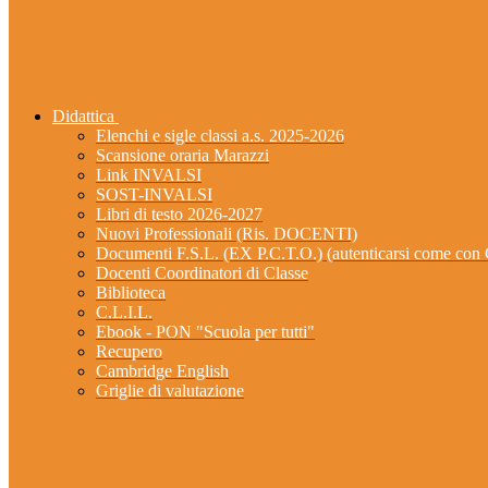
Didattica
Elenchi e sigle classi a.s. 2025-2026
Scansione oraria Marazzi
Link INVALSI
SOST-INVALSI
Libri di testo 2026-2027
Nuovi Professionali (Ris. DOCENTI)
Documenti F.S.L. (EX P.C.T.O.) (autenticarsi come 
Docenti Coordinatori di Classe
Biblioteca
C.L.I.L.
Ebook - PON "Scuola per tutti"
Recupero
Cambridge English
Griglie di valutazione