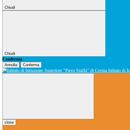
Chiudi
Chiudi
Conferma
Annulla
Conferma
Istituto di 
close