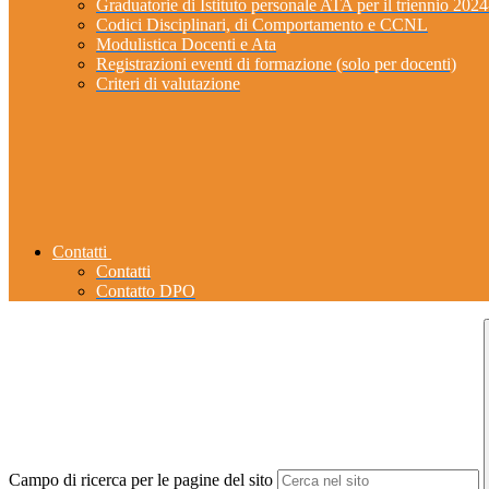
Graduatorie di Istituto personale ATA per il triennio 202
Codici Disciplinari, di Comportamento e CCNL
Modulistica Docenti e Ata
Registrazioni eventi di formazione (solo per docenti)
Criteri di valutazione
Contatti
Contatti
Contatto DPO
Campo di ricerca per le pagine del sito