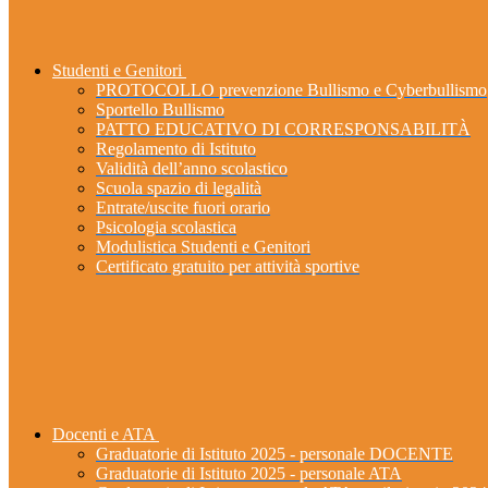
Studenti e Genitori
PROTOCOLLO prevenzione Bullismo e Cyberbullismo
Sportello Bullismo
PATTO EDUCATIVO DI CORRESPONSABILITÀ
Regolamento di Istituto
Validità dell’anno scolastico
Scuola spazio di legalità
Entrate/uscite fuori orario
Psicologia scolastica
Modulistica Studenti e Genitori
Certificato gratuito per attività sportive
Docenti e ATA
Graduatorie di Istituto 2025 - personale DOCENTE
Graduatorie di Istituto 2025 - personale ATA