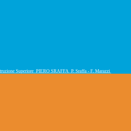
Istruzione Superiore
PIERO SRAFFA
P. Sraffa - F. Marazzi