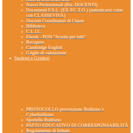
Nuovi Professionali (Ris. DOCENTI)
Documenti F.S.L. (EX P.C.T.O.) (autenticarsi come
con CLASSEVIVA)
Docenti Coordinatori di Classe
Biblioteca
C.L.I.L.
Ebook - PON "Scuola per tutti"
Recupero
Cambridge English
Griglie di valutazione
Studenti e Genitori
PROTOCOLLO prevenzione Bullismo e
Cyberbullismo
Sportello Bullismo
PATTO EDUCATIVO DI CORRESPONSABILITÀ
Regolamento di Istituto