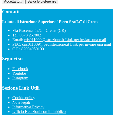
Accetta tutti
Salva le preferenze
Contatti
Istituto di Istruzione Superiore "Piero Sraffa" di Crema
Via Piacenza 52/C - Crema (CR)
Tel:
0373 257802
Email:
cris011009@istruzione.it
Link per inviare una mail
PEC:
cris011009@pec.istruzione.it
Link per inviare una mail
C.F.: 82004950190
Seguici su
Facebook
Youtube
Instagram
Sezione Link Utili
Cookie policy
Note legali
Informativa Privacy
Ufficio Relazioni con il Pubblico