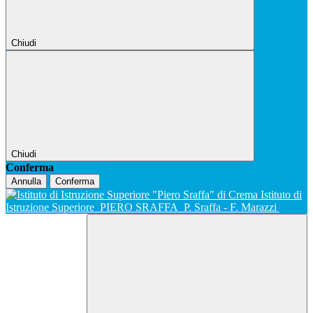
Chiudi
Chiudi
Conferma
Annulla
Conferma
Istituto di
Istruzione Superiore
PIERO SRAFFA
P. Sraffa - F. Marazzi