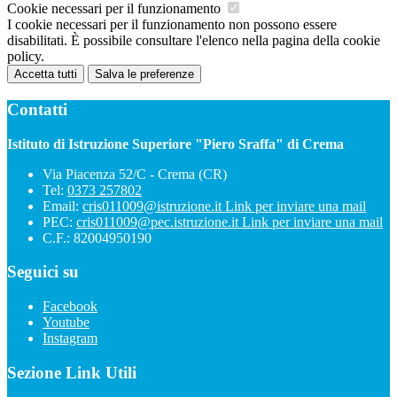
Cookie necessari per il funzionamento
I cookie necessari per il funzionamento non possono essere
disabilitati. È possibile consultare l'elenco nella pagina della cookie
policy.
Accetta tutti
Salva le preferenze
Contatti
Istituto di Istruzione Superiore "Piero Sraffa" di Crema
Via Piacenza 52/C - Crema (CR)
Tel:
0373 257802
Email:
cris011009@istruzione.it
Link per inviare una mail
PEC:
cris011009@pec.istruzione.it
Link per inviare una mail
C.F.: 82004950190
Seguici su
Facebook
Youtube
Instagram
Sezione Link Utili