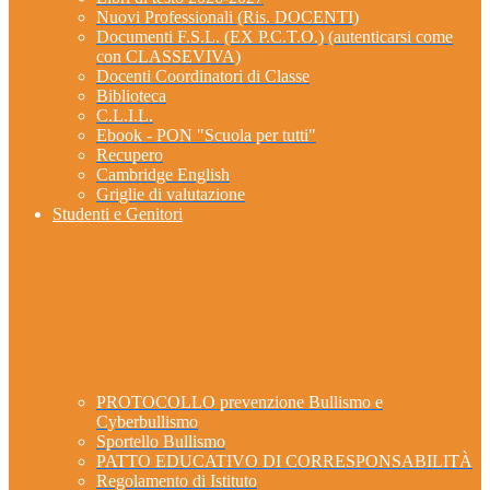
Nuovi Professionali (Ris. DOCENTI)
Documenti F.S.L. (EX P.C.T.O.) (autenticarsi come
con CLASSEVIVA)
Docenti Coordinatori di Classe
Biblioteca
C.L.I.L.
Ebook - PON "Scuola per tutti"
Recupero
Cambridge English
Griglie di valutazione
Studenti e Genitori
PROTOCOLLO prevenzione Bullismo e
Cyberbullismo
Sportello Bullismo
PATTO EDUCATIVO DI CORRESPONSABILITÀ
Regolamento di Istituto