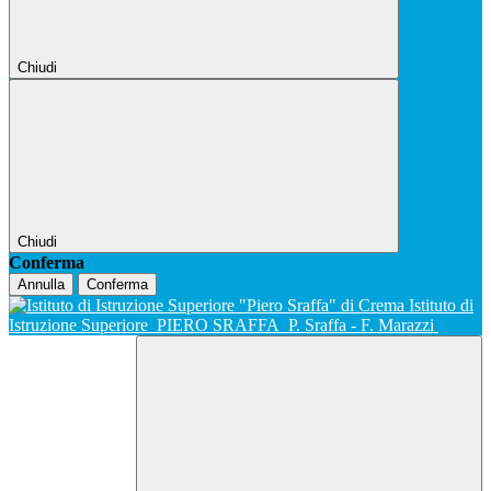
Chiudi
Chiudi
Conferma
Annulla
Conferma
Istituto di
Istruzione Superiore
PIERO SRAFFA
P. Sraffa - F. Marazzi