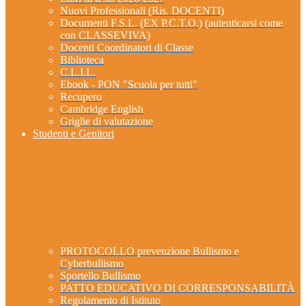
Nuovi Professionali (Ris. DOCENTI)
Documenti F.S.L. (EX P.C.T.O.) (autenticarsi come
con CLASSEVIVA)
Docenti Coordinatori di Classe
Biblioteca
C.L.I.L.
Ebook - PON "Scuola per tutti"
Recupero
Cambridge English
Griglie di valutazione
Studenti e Genitori
PROTOCOLLO prevenzione Bullismo e
Cyberbullismo
Sportello Bullismo
PATTO EDUCATIVO DI CORRESPONSABILITÀ
Regolamento di Istituto