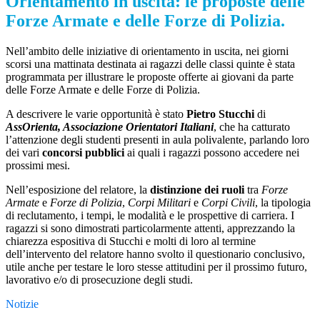
Orientamento in uscita: le proposte delle
Forze Armate e delle Forze di Polizia.
Nell’ambito delle iniziative di orientamento in uscita, nei giorni
scorsi una mattinata destinata ai ragazzi delle classi quinte è stata
programmata per illustrare le proposte offerte ai giovani da parte
delle Forze Armate e delle Forze di Polizia.
A descrivere le varie opportunità è stato
Pietro Stucchi
di
AssO
rienta,
A
ssociazione
O
rientatori
I
taliani
, che ha catturato
l’attenzione degli studenti presenti in aula polivalente, parlando loro
dei vari
concorsi pubblici
ai quali i ragazzi possono accedere nei
prossimi mesi.
Nell’esposizione del relatore, la
distinzione dei ruoli
tra
Forze
A
r
mate
e
Forze di P
olizia
,
Corpi Militari
e
Corpi Civili
, la tipologia
di reclutamento, i tempi, le modalità e le prospettive di carriera. I
ragazzi si sono dimostrati particolarmente attenti, apprezzando la
chiarezza espositiva di Stucchi e molti di loro al termine
dell’intervento del relatore hanno svolto il questionario conclusivo,
utile anche per testare le loro stesse attitudini per il prossimo futuro,
lavorativo e/o di prosecuzione degli studi.
Notizie