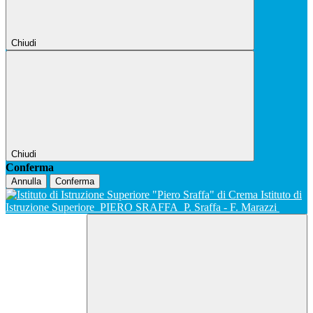
Chiudi
Chiudi
Conferma
Annulla
Conferma
Istituto di
Istruzione Superiore
PIERO SRAFFA
P. Sraffa - F. Marazzi