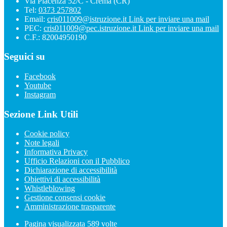
Via Piacenza 52/C - Crema (CR)
Tel:
0373 257802
Email:
cris011009@istruzione.it
Link per inviare una mail
PEC:
cris011009@pec.istruzione.it
Link per inviare una mail
C.F.: 82004950190
Seguici su
Facebook
Youtube
Instagram
Sezione Link Utili
Cookie policy
Note legali
Informativa Privacy
Ufficio Relazioni con il Pubblico
Dichiarazione di accessibilità
Obiettivi di accessibilità
Whistleblowing
Gestione consensi cookie
Amministrazione trasparente
Pagina visualizzata
589
volte