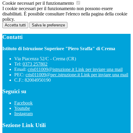
Cookie necessari per il funzionamento
I cookie necessari per il funzionamento non possono essere
disabilitati. È possibile consultare l'elenco nella pagina della cookie
policy.
Accetta tutti
Salva le preferenze
Contatti
Istituto di Istruzione Superiore "Piero Sraffa" di Crema
Via Piacenza 52/C - Crema (CR)
Tel:
0373 257802
Email:
cris011009@istruzione.it
Link per inviare una mail
PEC:
cris011009@pec.istruzione.it
Link per inviare una mail
C.F.: 82004950190
Seguici su
Facebook
Youtube
Instagram
Sezione Link Utili