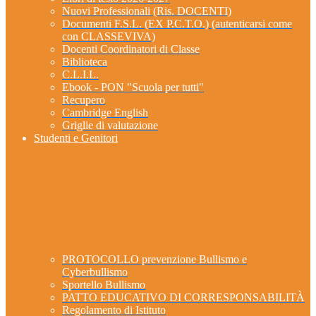
Nuovi Professionali (Ris. DOCENTI)
Documenti F.S.L. (EX P.C.T.O.) (autenticarsi come
con CLASSEVIVA)
Docenti Coordinatori di Classe
Biblioteca
C.L.I.L.
Ebook - PON "Scuola per tutti"
Recupero
Cambridge English
Griglie di valutazione
Studenti e Genitori
PROTOCOLLO prevenzione Bullismo e
Cyberbullismo
Sportello Bullismo
PATTO EDUCATIVO DI CORRESPONSABILITÀ
Regolamento di Istituto