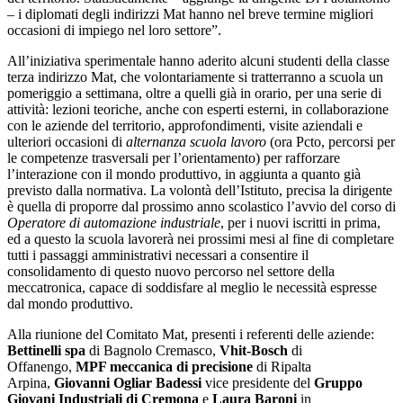
– i diplomati degli indirizzi Mat hanno nel breve termine migliori
occasioni di impiego nel loro settore”.
All’iniziativa sperimentale hanno aderito alcuni studenti della classe
terza indirizzo Mat, che volontariamente si tratterranno a scuola un
pomeriggio a settimana, oltre a quelli già in orario, per una serie di
attività: lezioni teoriche, anche con esperti esterni, in collaborazione
con le aziende del territorio, approfondimenti, visite aziendali e
ulteriori occasioni di
alternanza scuola lavoro
(ora Pcto, percorsi per
le competenze trasversali per l’orientamento) per rafforzare
l’interazione con il mondo produttivo, in aggiunta a quanto già
previsto dalla normativa. La volontà dell’Istituto, precisa la dirigente
è quella di proporre dal prossimo anno scolastico l’avvio del corso di
Operatore di automazione industriale
, per i nuovi iscritti in prima,
ed a questo la scuola lavorerà nei prossimi mesi al fine di completare
tutti i passaggi amministrativi necessari a consentire il
consolidamento di questo nuovo percorso nel settore della
meccatronica, capace di soddisfare al meglio le necessità espresse
dal mondo produttivo.
Alla riunione del
Comitato Mat,
presenti i referenti delle aziende:
Bettinelli
spa
di Bagnolo Cremasco,
Vhit-
Bosch
di
Offanengo,
MPF
meccanica di precisione
di Ripalta
Arpina,
Giovanni Ogliar Badessi
vice presidente del
Gruppo
Giovani Industriali di Cremona
e
Laura Baroni
in