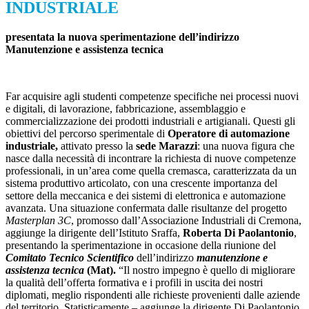
INDUSTRIALE
presentata
la
nuova
sperimentazione
dell’indirizzo
Manutenzione e assistenza tecnica
Far acquisire agli studenti competenze specifiche nei processi nuovi
e digitali, di lavorazione, fabbricazione, assemblaggio e
commercializzazione dei prodotti industriali e artigianali. Questi gli
obiettivi del percorso sperimentale di
Operatore
di
automazione
industriale
,
attivato presso la
sede Marazzi
: una nuova figura che
nasce dalla necessità di incontrare la richiesta di nuove competenze
professionali, in un’area come quella cremasca, caratterizzata da un
sistema produttivo articolato, con una crescente importanza del
settore della meccanica e dei sistemi di elettronica e automazione
avanzata. Una situazione confermata dalle risultanze del progetto
Masterplan 3C
, promosso dall’Associazione Industriali di Cremona,
aggiunge la dirigente dell’Istituto Sraffa,
Roberta Di Paola
ntonio
,
presentando la sperimentazione in occasione della riunione del
Comitato Tecnico Scientifico
dell’indirizzo
manutenzione e
assistenza tecnica
(Mat)
.
“Il nostro impegno è quello di migliorare
la qualità dell’offerta formativa e i profili in uscita dei nostri
diplomati, meglio rispondenti alle richieste provenienti dalle aziende
del territorio. Statisticamente – aggiunge la dirigente Di Paolantonio