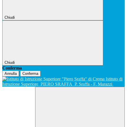
Chiudi
Chiudi
Conferma
Annulla
Conferma
Istituto di
Istruzione Superiore
PIERO SRAFFA
P. Sraffa - F. Marazzi