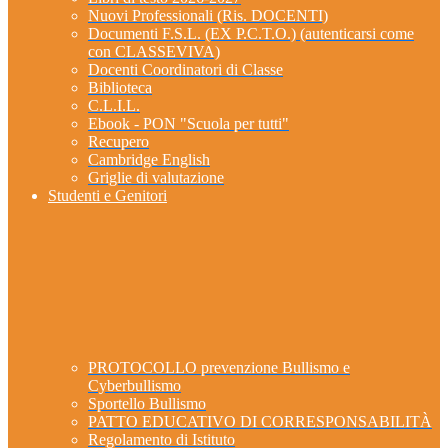
Nuovi Professionali (Ris. DOCENTI)
Documenti F.S.L. (EX P.C.T.O.) (autenticarsi come
con CLASSEVIVA)
Docenti Coordinatori di Classe
Biblioteca
C.L.I.L.
Ebook - PON "Scuola per tutti"
Recupero
Cambridge English
Griglie di valutazione
Studenti e Genitori
PROTOCOLLO prevenzione Bullismo e
Cyberbullismo
Sportello Bullismo
PATTO EDUCATIVO DI CORRESPONSABILITÀ
Regolamento di Istituto