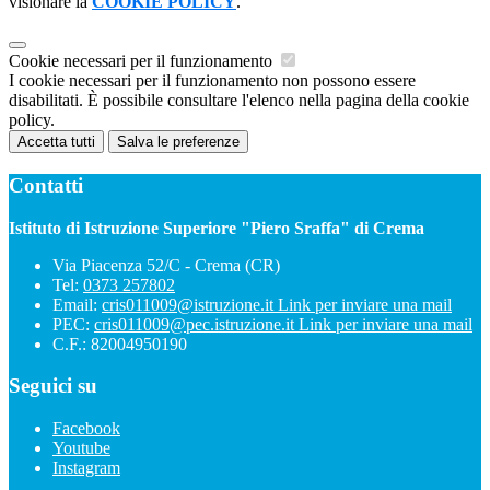
visionare la
COOKIE POLICY
.
Cookie necessari per il funzionamento
I cookie necessari per il funzionamento non possono essere
disabilitati. È possibile consultare l'elenco nella pagina della cookie
policy.
Accetta tutti
Salva le preferenze
Contatti
Istituto di Istruzione Superiore "Piero Sraffa" di Crema
Via Piacenza 52/C - Crema (CR)
Tel:
0373 257802
Email:
cris011009@istruzione.it
Link per inviare una mail
PEC:
cris011009@pec.istruzione.it
Link per inviare una mail
C.F.: 82004950190
Seguici su
Facebook
Youtube
Instagram