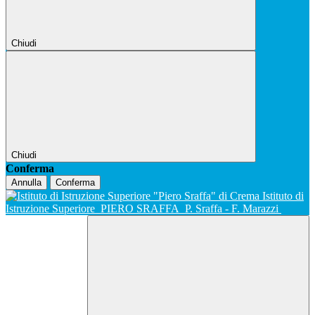
Chiudi
Chiudi
Conferma
Annulla
Conferma
Istituto di
Istruzione Superiore
PIERO SRAFFA
P. Sraffa - F. Marazzi