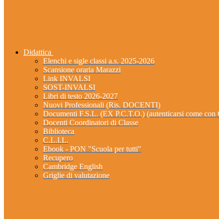
Didattica
Elenchi e sigle classi a.s. 2025-2026
Scansione oraria Marazzi
Link INVALSI
SOST-INVALSI
Libri di testo 2026-2027
Nuovi Professionali (Ris. DOCENTI)
Documenti F.S.L. (EX P.C.T.O.) (autenticarsi come 
Docenti Coordinatori di Classe
Biblioteca
C.L.I.L.
Ebook - PON "Scuola per tutti"
Recupero
Cambridge English
Griglie di valutazione