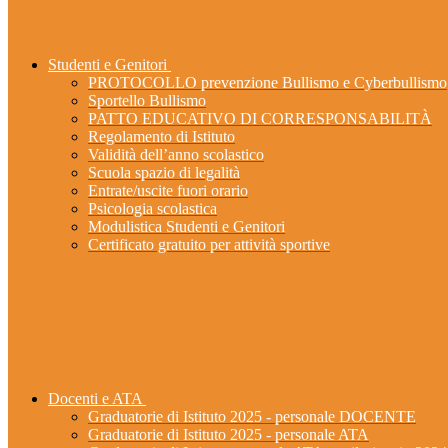
Studenti e Genitori
PROTOCOLLO prevenzione Bullismo e Cyberbullismo
Sportello Bullismo
PATTO EDUCATIVO DI CORRESPONSABILITÀ
Regolamento di Istituto
Validità dell’anno scolastico
Scuola spazio di legalità
Entrate/uscite fuori orario
Psicologia scolastica
Modulistica Studenti e Genitori
Certificato gratuito per attività sportive
Docenti e ATA
Graduatorie di Istituto 2025 - personale DOCENTE
Graduatorie di Istituto 2025 - personale ATA