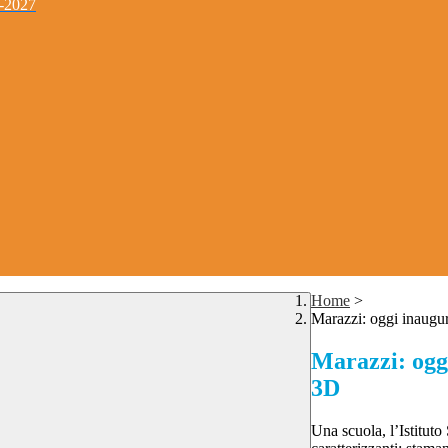
4-2027
Home
>
Marazzi: oggi inaugur
Marazzi: ogg
3D
Una scuola, l’Istituto