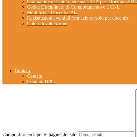
Graduatorie di Istituto personale ATA per il triennio 202
Codici Disciplinari, di Comportamento e CCNL
Modulistica Docenti e Ata
Registrazioni eventi di formazione (solo per docenti)
Criteri di valutazione
Contatti
Contatti
Contatto DPO
Campo di ricerca per le pagine del sito