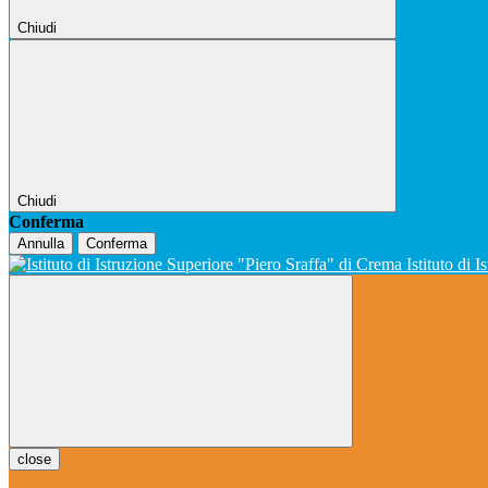
Chiudi
Chiudi
Conferma
Annulla
Conferma
Istituto di 
close