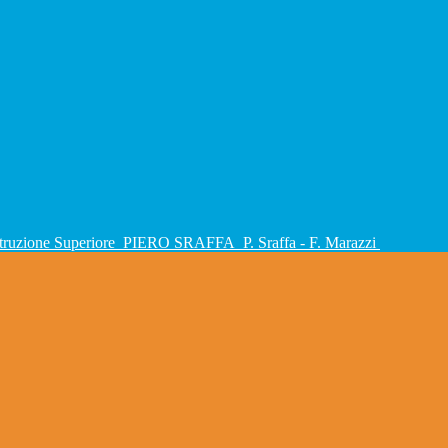
Istruzione Superiore
PIERO SRAFFA
P. Sraffa - F. Marazzi