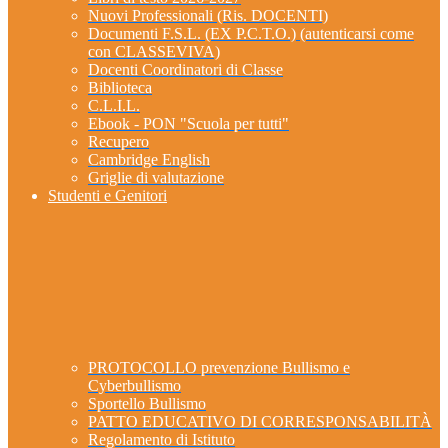
Nuovi Professionali (Ris. DOCENTI)
Documenti F.S.L. (EX P.C.T.O.) (autenticarsi come
con CLASSEVIVA)
Docenti Coordinatori di Classe
Biblioteca
C.L.I.L.
Ebook - PON "Scuola per tutti"
Recupero
Cambridge English
Griglie di valutazione
Studenti e Genitori
PROTOCOLLO prevenzione Bullismo e
Cyberbullismo
Sportello Bullismo
PATTO EDUCATIVO DI CORRESPONSABILITÀ
Regolamento di Istituto