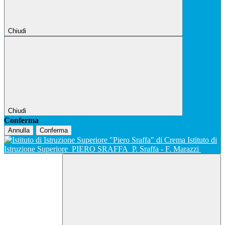
Chiudi
Chiudi
Conferma
Annulla
Conferma
Istituto di
Istruzione Superiore
PIERO SRAFFA
P. Sraffa - F. Marazzi