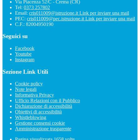
Via Piacenza 52/C - Crema (CR)
Tel:
0373 257802
Email:
cris011009@istruzione.it
Link per inviare una mail
PEC:
cris011009@pec.istruzione.it
Link per inviare una mail
C.F.: 82004950190
Seguici su
Facebook
Youtube
Instagram
Sezione Link Utili
Cookie policy
Note legali
Informativa Privacy
Ufficio Relazioni con il Pubblico
Dichiarazione di accessibilità
Obiettivi di accessibilità
Whistleblowing
Gestione consensi cookie
Amministrazione trasparente
Pagina visualizzata
1658
volte