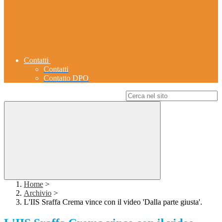
Contatti
Contatti
Contatto DPO
Campo di ricerca per le pagine del sito
Home
>
Archivio
>
L'IIS Sraffa Crema vince con il video 'Dalla parte giusta'.