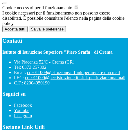
Cookie necessari per il funzionamento
I cookie necessari per il funzionamento non possono essere
disabilitati. È possibile consultare l'elenco nella pagina della cookie
policy.
Accetta tutti
Salva le preferenze
Contatti
Istituto di Istruzione Superiore "Piero Sraffa" di Crema
Via Piacenza 52/C - Crema (CR)
Tel:
0373 257802
Email:
cris011009@istruzione.it
Link per inviare una mail
PEC:
cris011009@pec.istruzione.it
Link per inviare una mail
C.F.: 82004950190
Seguici su
Facebook
Youtube
Instagram
Sezione Link Utili