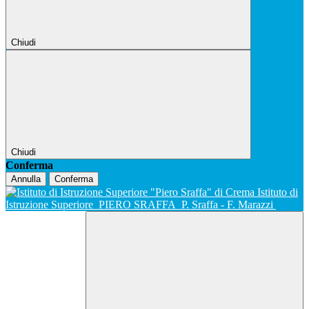
Chiudi
Chiudi
Conferma
Annulla
Conferma
Istituto di
Istruzione Superiore
PIERO SRAFFA
P. Sraffa - F. Marazzi