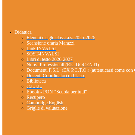
Didattica
Elenchi e sigle classi a.s. 2025-2026
Scansione oraria Marazzi
Link INVALSI
SOST-INVALSI
Libri di testo 2026-2027
Nuovi Professionali (Ris. DOCENTI)
Documenti F.S.L. (EX P.C.T.O.) (autenticarsi come 
Docenti Coordinatori di Classe
Biblioteca
C.L.I.L.
Ebook - PON "Scuola per tutti"
Recupero
Cambridge English
Griglie di valutazione