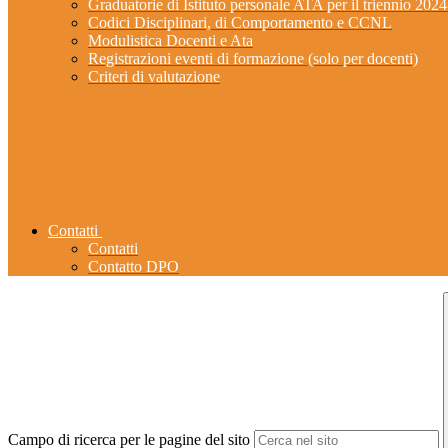
Graduatorie di Istituto personale ATA per il triennio 202
Codici Disciplinari, di Comportamento e CCNL
Modulistica Docenti e Ata
Registrazioni eventi di formazione (solo per docenti)
Criteri di valutazione
Contatti
Contatti
Contatto DPO
Campo di ricerca per le pagine del sito