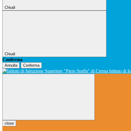
Chiudi
Chiudi
Conferma
Annulla
Conferma
Istituto di 
close