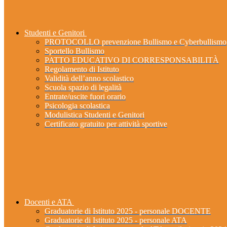
Studenti e Genitori
PROTOCOLLO prevenzione Bullismo e Cyberbullismo
Sportello Bullismo
PATTO EDUCATIVO DI CORRESPONSABILITÀ
Regolamento di Istituto
Validità dell’anno scolastico
Scuola spazio di legalità
Entrate/uscite fuori orario
Psicologia scolastica
Modulistica Studenti e Genitori
Certificato gratuito per attività sportive
Docenti e ATA
Graduatorie di Istituto 2025 - personale DOCENTE
Graduatorie di Istituto 2025 - personale ATA