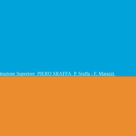
Istruzione Superiore
PIERO SRAFFA
P. Sraffa - F. Marazzi