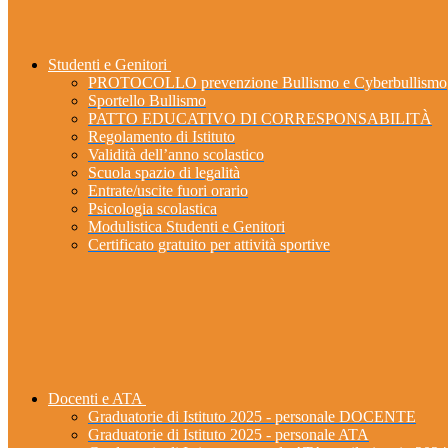
Studenti e Genitori
PROTOCOLLO prevenzione Bullismo e Cyberbullismo
Sportello Bullismo
PATTO EDUCATIVO DI CORRESPONSABILITÀ
Regolamento di Istituto
Validità dell’anno scolastico
Scuola spazio di legalità
Entrate/uscite fuori orario
Psicologia scolastica
Modulistica Studenti e Genitori
Certificato gratuito per attività sportive
Docenti e ATA
Graduatorie di Istituto 2025 - personale DOCENTE
Graduatorie di Istituto 2025 - personale ATA