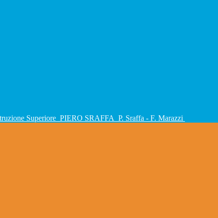
Istruzione Superiore
PIERO SRAFFA
P. Sraffa - F. Marazzi