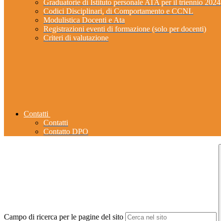
Graduatorie di Istituto personale ATA per il triennio 202
Codici Disciplinari, di Comportamento e CCNL
Modulistica Docenti e Ata
Registrazioni eventi di formazione (solo per docenti)
Criteri di valutazione
Contatti
Contatti
Contatto DPO
Campo di ricerca per le pagine del sito