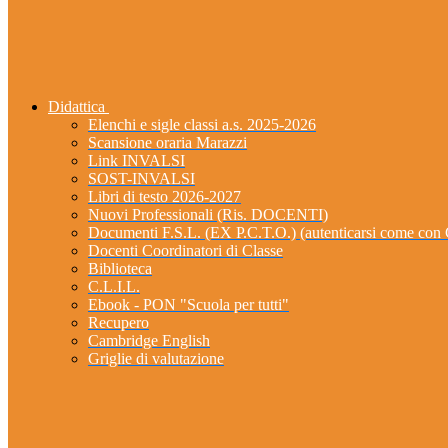
Didattica
Elenchi e sigle classi a.s. 2025-2026
Scansione oraria Marazzi
Link INVALSI
SOST-INVALSI
Libri di testo 2026-2027
Nuovi Professionali (Ris. DOCENTI)
Documenti F.S.L. (EX P.C.T.O.) (autenticarsi come 
Docenti Coordinatori di Classe
Biblioteca
C.L.I.L.
Ebook - PON "Scuola per tutti"
Recupero
Cambridge English
Griglie di valutazione