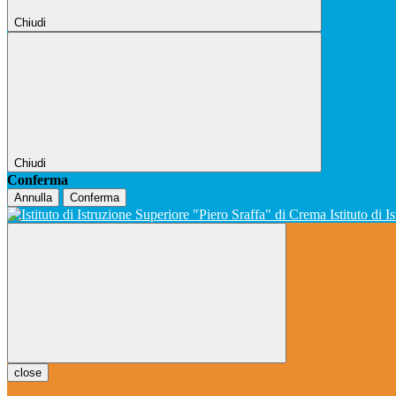
Chiudi
Chiudi
Conferma
Annulla
Conferma
Istituto di 
close