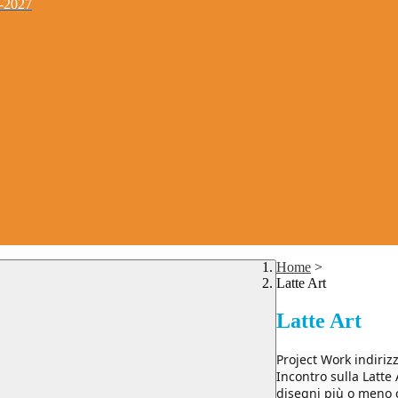
4-2027
Home
>
Latte Art
Latte Art
Project Work indiri
Incontro sulla Latte A
disegni più o meno c