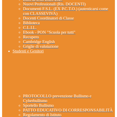
Nuovi Professionali (Ris. DOCENTI)
Documenti F.S.L. (EX P.C.T.O.) (autenticarsi come
con CLASSEVIVA)
Docenti Coordinatori di Classe
Biblioteca
C.L.I.L.
Ebook - PON "Scuola per tutti"
Recupero
Cambridge English
Griglie di valutazione
Studenti e Genitori
PROTOCOLLO prevenzione Bullismo e
Cyberbullismo
Sportello Bullismo
PATTO EDUCATIVO DI CORRESPONSABILITÀ
Regolamento di Istituto