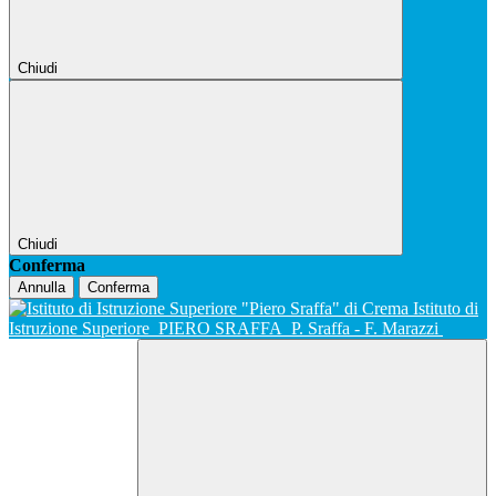
Chiudi
Chiudi
Conferma
Annulla
Conferma
Istituto di
Istruzione Superiore
PIERO SRAFFA
P. Sraffa - F. Marazzi