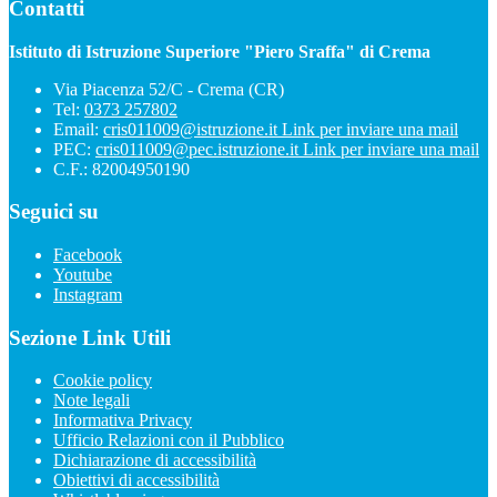
Contatti
Istituto di Istruzione Superiore "Piero Sraffa" di Crema
Via Piacenza 52/C - Crema (CR)
Tel:
0373 257802
Email:
cris011009@istruzione.it
Link per inviare una mail
PEC:
cris011009@pec.istruzione.it
Link per inviare una mail
C.F.: 82004950190
Seguici su
Facebook
Youtube
Instagram
Sezione Link Utili
Cookie policy
Note legali
Informativa Privacy
Ufficio Relazioni con il Pubblico
Dichiarazione di accessibilità
Obiettivi di accessibilità