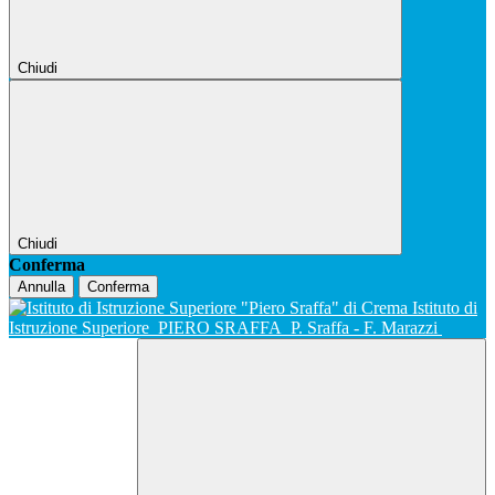
Chiudi
Chiudi
Conferma
Annulla
Conferma
Istituto di
Istruzione Superiore
PIERO SRAFFA
P. Sraffa - F. Marazzi