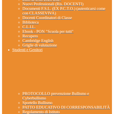
Nuovi Professionali (Ris. DOCENTI)
Documenti F.S.L. (EX P.C.T.O.) (autenticarsi come
con CLASSEVIVA)
Docenti Coordinatori di Classe
Biblioteca
C.L.I.L.
Ebook - PON "Scuola per tutti"
Recupero
Cambridge English
Griglie di valutazione
Studenti e Genitori
PROTOCOLLO prevenzione Bullismo e
Cyberbullismo
Sportello Bullismo
PATTO EDUCATIVO DI CORRESPONSABILITÀ
Regolamento di Istituto