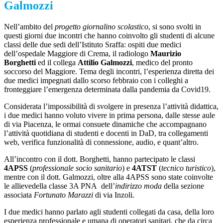
Galmozzi
Nell’ambito del
progetto giornalino scolastico
, si sono svolti in
questi giorni due incontri che hanno coinvolto gli studenti di alcune
classi delle due sedi dell’Istituto Sraffa: ospiti due medici
dell’ospedale Maggiore di Crema, il radiologo
Maurizio
Borghetti
ed il collega
Attilio Galmozzi
, medico del pronto
soccorso del Maggiore. Tema degli incontri, l’esperienza diretta dei
due medici impegnati dallo scorso febbraio con i colleghi a
fronteggiare l’emergenza determinata dalla pandemia da Covid19.
Considerata l’impossibilità di svolgere in presenza l’attività didattica,
i due medici hanno voluto vivere in prima persona, dalle stesse aule
di via Piacenza, le ormai consuete dinamiche che accompagnano
l’attività quotidiana di studenti e docenti in DaD, tra collegamenti
web, verifica funzionalità di connessione, audio, e quant’altro.
All’incontro con il dott. Borghetti, hanno partecipato le classi
4APSS
(
professionale socio sanitario
) e
4ATST
(
tecnico turistico
),
mentre con il dott. Galmozzi, oltre alla 4APSS sono state coinvolte
le allievedella classe
3A PNA
dell’
indirizzo moda
della sezione
associata
Fortunato Marazzi
di via Inzoli.
I due medici hanno parlato agli studenti collegati da casa, della loro
esperienza professionale e umana di operatori sanitari, che da circa