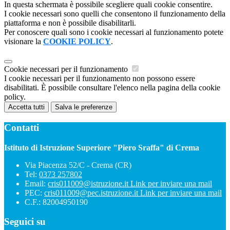
In questa schermata è possibile scegliere quali cookie consentire.
I cookie necessari sono quelli che consentono il funzionamento della
piattaforma e non è possibile disabilitarli.
Per conoscere quali sono i cookie necessari al funzionamento potete
visionare la
COOKIE POLICY
.
Cookie necessari per il funzionamento
I cookie necessari per il funzionamento non possono essere
disabilitati. È possibile consultare l'elenco nella pagina della cookie
policy.
Accetta tutti
Salva le preferenze
Contatti
Istituto di Istruzione Superiore "Piero Sraffa" di Crema
Via Piacenza 52/C - Crema (CR)
Tel:
0373 257802
Email:
cris011009@istruzione.it
Link per inviare una mail
PEC:
cris011009@pec.istruzione.it
Link per inviare una mail
C.F.: 82004950190
Seguici su