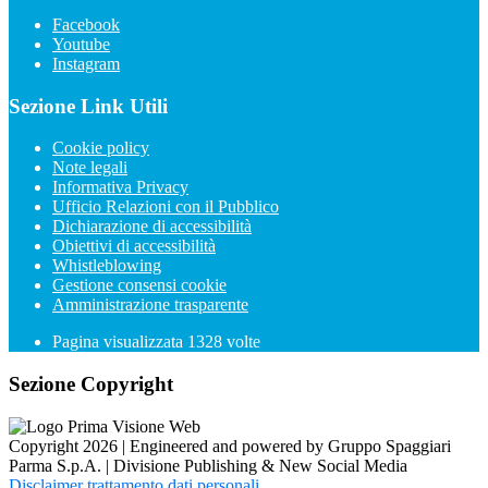
Facebook
Youtube
Instagram
Sezione Link Utili
Cookie policy
Note legali
Informativa Privacy
Ufficio Relazioni con il Pubblico
Dichiarazione di accessibilità
Obiettivi di accessibilità
Whistleblowing
Gestione consensi cookie
Amministrazione trasparente
Pagina visualizzata
1328
volte
Sezione Copyright
Copyright 2026 | Engineered and powered by Gruppo Spaggiari
Parma S.p.A. | Divisione Publishing & New Social Media
Disclaimer trattamento dati personali