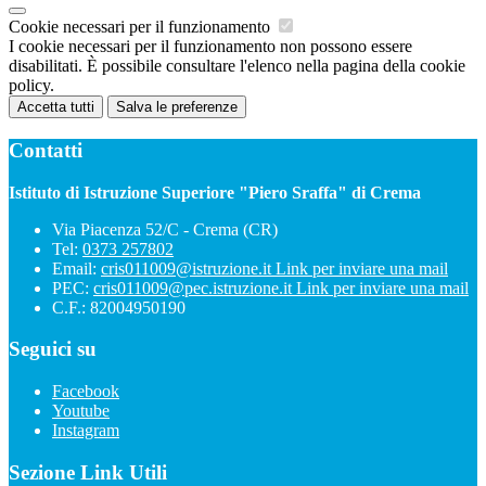
Cookie necessari per il funzionamento
I cookie necessari per il funzionamento non possono essere
disabilitati. È possibile consultare l'elenco nella pagina della cookie
policy.
Accetta tutti
Salva le preferenze
Contatti
Istituto di Istruzione Superiore "Piero Sraffa" di Crema
Via Piacenza 52/C - Crema (CR)
Tel:
0373 257802
Email:
cris011009@istruzione.it
Link per inviare una mail
PEC:
cris011009@pec.istruzione.it
Link per inviare una mail
C.F.: 82004950190
Seguici su
Facebook
Youtube
Instagram
Sezione Link Utili