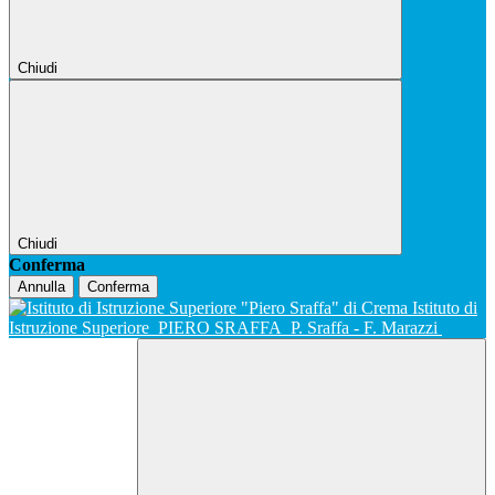
Chiudi
Chiudi
Conferma
Annulla
Conferma
Istituto di
Istruzione Superiore
PIERO SRAFFA
P. Sraffa - F. Marazzi