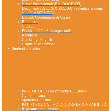
Nuovi Professionali (Ris. DOCENTI)
Documenti F.S.L. (EX P.C.T.O.) (autenticarsi come
con CLASSEVIVA)
Docenti Coordinatori di Classe
Biblioteca
C.L.I.L.
Ebook - PON "Scuola per tutti"
Recupero
Cambridge English
Griglie di valutazione
Studenti e Genitori
PROTOCOLLO prevenzione Bullismo e
Cyberbullismo
Sportello Bullismo
PATTO EDUCATIVO DI CORRESPONSABILITÀ
Regolamento di Istituto