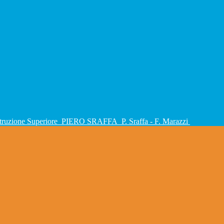
Istruzione Superiore
PIERO SRAFFA
P. Sraffa - F. Marazzi