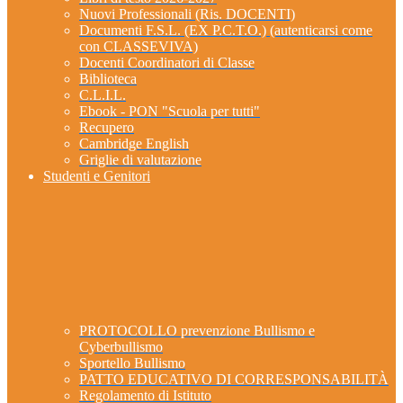
Nuovi Professionali (Ris. DOCENTI)
Documenti F.S.L. (EX P.C.T.O.) (autenticarsi come
con CLASSEVIVA)
Docenti Coordinatori di Classe
Biblioteca
C.L.I.L.
Ebook - PON "Scuola per tutti"
Recupero
Cambridge English
Griglie di valutazione
Studenti e Genitori
PROTOCOLLO prevenzione Bullismo e
Cyberbullismo
Sportello Bullismo
PATTO EDUCATIVO DI CORRESPONSABILITÀ
Regolamento di Istituto