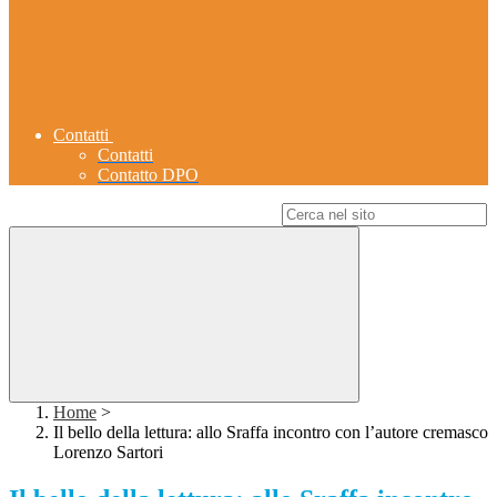
Contatti
Contatti
Contatto DPO
Campo di ricerca per le pagine del sito
Home
>
Il bello della lettura: allo Sraffa incontro con l’autore cremasco
Lorenzo Sartori