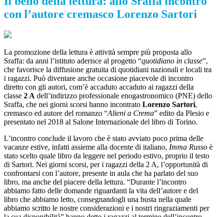
Il bello della lettura: allo Sraffa incontro
con l’autore cremasco Lorenzo Sartori
La promozione della lettura è attività sempre più proposta allo
Sraffa: da anni l’istituto aderisce al progetto “
quotidiano in classe
”,
che favorisce la diffusione gratuita di quotidiani nazionali e locali tra
i ragazzi. Può diventare anche occasione piacevole di incontro
diretto con gli autori, com’è accaduto accaduto ai ragazzi della
classe
2 A
dell’indirizzo professionale enogastronomico (PNE) dello
Sraffa, che nei giorni scorsi hanno incontrato
Lorenzo Sartori
,
cremasco ed autore del romanzo “
Alieni a Crema
” edito da Plesio e
presentato nel 2018 al Salone Internazionale del libro di Torino.
L’incontro conclude il lavoro che è stato avviato poco prima delle
vacanze estive, infatti assieme alla docente di italiano,
Imma
R
usso
è
stato scelto quale libro da leggere nel periodo estivo, proprio il testo
di Sartori. Nei giorni scorsi, per i ragazzi della 2 A, l’opportunità di
confrontarsi con l’autore, presente in aula che ha parlato del suo
libro, ma anche del piacere della lettura. “Durante l’incontro
abbiamo fatto delle domande riguardanti la vita dell’autore e del
libro che abbiamo letto, consegnandogli una busta nella quale
abbiamo scritto le nostre considerazioni e i nostri ringraziamenti per
la sua disponibilità” hanno detto i ragazzi al termine dell’incontro.