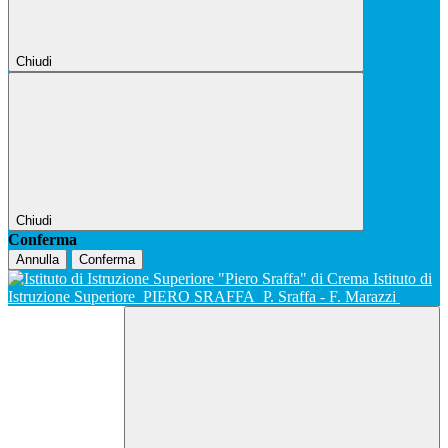
Chiudi
Chiudi
Conferma
Annulla
Conferma
Istituto di
Istruzione Superiore
PIERO SRAFFA
P. Sraffa - F. Marazzi