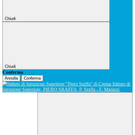
Chiudi
Chiudi
Conferma
Annulla
Conferma
Istituto di
Istruzione Superiore
PIERO SRAFFA
P. Sraffa - F. Marazzi