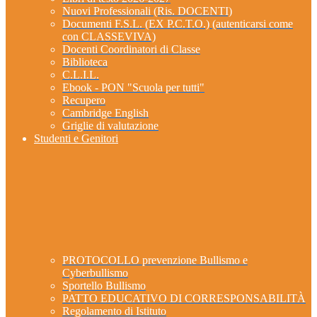
Nuovi Professionali (Ris. DOCENTI)
Documenti F.S.L. (EX P.C.T.O.) (autenticarsi come
con CLASSEVIVA)
Docenti Coordinatori di Classe
Biblioteca
C.L.I.L.
Ebook - PON "Scuola per tutti"
Recupero
Cambridge English
Griglie di valutazione
Studenti e Genitori
PROTOCOLLO prevenzione Bullismo e
Cyberbullismo
Sportello Bullismo
PATTO EDUCATIVO DI CORRESPONSABILITÀ
Regolamento di Istituto