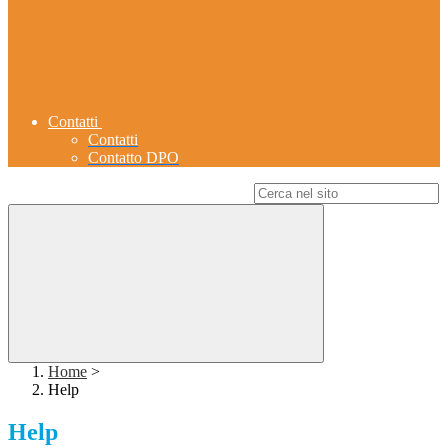
Contatti
Contatti
Contatto DPO
Campo di ricerca per le pagine del sito
Home
>
Help
Help