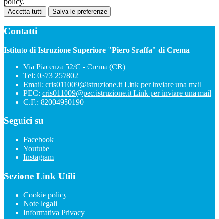
policy.
Accetta tutti
Salva le preferenze
Contatti
Istituto di Istruzione Superiore "Piero Sraffa" di Crema
Via Piacenza 52/C - Crema (CR)
Tel:
0373 257802
Email:
cris011009@istruzione.it
Link per inviare una mail
PEC:
cris011009@pec.istruzione.it
Link per inviare una mail
C.F.: 82004950190
Seguici su
Facebook
Youtube
Instagram
Sezione Link Utili
Cookie policy
Note legali
Informativa Privacy