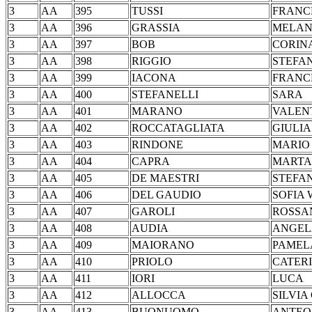
3
AA
395
TUSSI
FRA
3
AA
396
GRASSIA
MEL
3
AA
397
BOB
COR
3
AA
398
RIGGIO
STE
3
AA
399
IACONA
FRA
3
AA
400
STEFANELLI
SA
3
AA
401
MARANO
VAL
3
AA
402
ROCCATAGLIATA
GIU
3
AA
403
RINDONE
MA
3
AA
404
CAPRA
MA
3
AA
405
DE MAESTRI
STE
3
AA
406
DEL GAUDIO
SOFI
3
AA
407
GAROLI
ROS
3
AA
408
AUDIA
AN
3
AA
409
MAIORANO
PAM
3
AA
410
PRIOLO
CAT
3
AA
411
IORI
LU
3
AA
412
ALLOCCA
SILVI
3
AA
413
BUONUOMO
AN