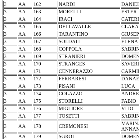
3
AA
162
NARDI
DAN
3
AA
163
MORELLI
ES
3
AA
164
IRACI
CAT
3
AA
165
DELLAVALLE
CL
3
AA
166
TARANTINO
GIUS
3
AA
167
SOLDATI
EL
3
AA
168
COPPOLA
SAB
3
AA
169
STRANIERI
DOM
3
AA
170
STRANGES
SAV
3
AA
171
CENNERAZZO
CAR
3
AA
172
FERRARESI
DA
3
AA
173
PISANI
LU
3
AA
174
COLAZZO
AN
3
AA
175
STORELLI
FA
3
AA
176
MIGLIORE
VI
3
AA
177
TOSETTI
SAB
MARIN
3
AA
178
CREMONESI
ANNA
3
AA
179
SGROI
DOM