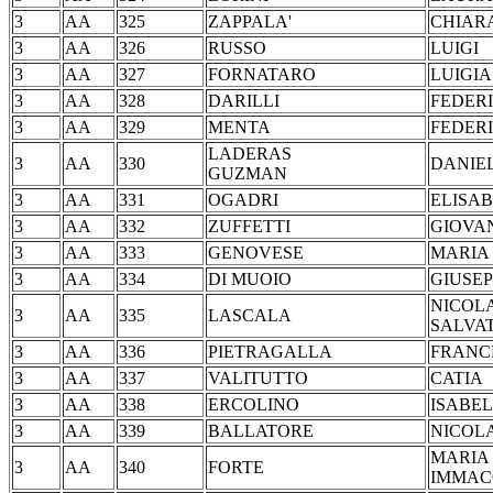
3
AA
325
ZAPPALA'
CHI
3
AA
326
RUSSO
LU
3
AA
327
FORNATARO
LUI
3
AA
328
DARILLI
FED
3
AA
329
MENTA
FED
LADERAS
3
AA
330
DANIE
GUZMAN
3
AA
331
OGADRI
ELIS
3
AA
332
ZUFFETTI
GIO
3
AA
333
GENOVESE
MA
3
AA
334
DI MUOIO
GIUS
NICOL
3
AA
335
LASCALA
SALVA
3
AA
336
PIETRAGALLA
FRA
3
AA
337
VALITUTTO
CA
3
AA
338
ERCOLINO
ISA
3
AA
339
BALLATORE
NIC
MARIA
3
AA
340
FORTE
IMMA