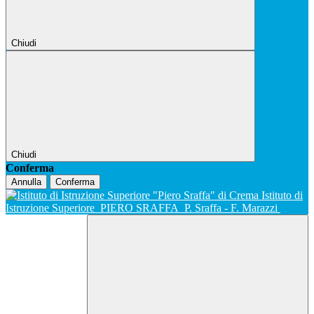
Chiudi
Chiudi
Conferma
Annulla
Conferma
Istituto di
Istruzione Superiore
PIERO SRAFFA
P. Sraffa - F. Marazzi