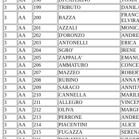
3
AA
199
TRIBUTO
DAN
FRANC
3
AA
200
BAZZA
ELVIR
3
AA
201
AZZALI
MONI
3
AA
202
D'ORONZO
AN
3
AA
203
ANTONELLI
ER
3
AA
204
SGRO'
IR
3
AA
205
ZAPPALA'
EMA
3
AA
206
AMMATURO
CON
3
AA
207
MAZZEO
ROB
3
AA
208
RUBINO
ANNA
3
AA
209
SARACO
ANN
3
AA
210
CANNELLA
MAR
3
AA
211
ALLEGRO
VIN
3
AA
212
OLIVA
MARG
3
AA
213
PERRONE
AND
3
AA
214
PIACENTINI
AL
3
AA
215
FUGAZZA
SER