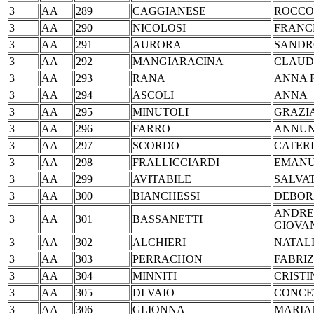
3
AA
289
CAGGIANESE
RO
3
AA
290
NICOLOSI
FRA
3
AA
291
AURORA
SAND
3
AA
292
MANGIARACINA
CLAUD
3
AA
293
RANA
ANN
3
AA
294
ASCOLI
AN
3
AA
295
MINUTOLI
GRA
3
AA
296
FARRO
ANNU
3
AA
297
SCORDO
CAT
3
AA
298
FRALLICCIARDI
EMA
3
AA
299
AVITABILE
SAL
3
AA
300
BIANCHESSI
DEBOR
ANDR
3
AA
301
BASSANETTI
GIOV
3
AA
302
ALCHIERI
NAT
3
AA
303
PERRACHON
FABR
3
AA
304
MINNITI
CRI
3
AA
305
DI VAIO
CON
3
AA
306
GLIONNA
MARI