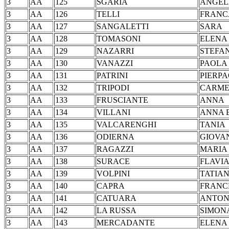
3
AA
125
SGARIA
AN
3
AA
126
TELLI
FR
3
AA
127
SANGALETTI
SA
3
AA
128
TOMASONI
EL
3
AA
129
NAZARRI
STE
3
AA
130
VANAZZI
PA
3
AA
131
PATRINI
PIER
3
AA
132
TRIPODI
CAR
3
AA
133
FRUSCIANTE
AN
3
AA
134
VILLANI
ANNA
3
AA
135
VALCARENGHI
TA
3
AA
136
ODIERNA
GIO
3
AA
137
RAGAZZI
MA
3
AA
138
SURACE
FLA
3
AA
139
VOLPINI
TAT
3
AA
140
CAPRA
FRA
3
AA
141
CATUARA
ANT
3
AA
142
LA RUSSA
SIM
3
AA
143
MERCADANTE
EL