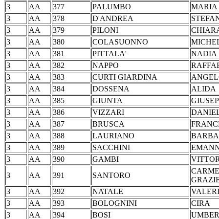
3
AA
377
PALUMBO
MA
3
AA
378
D'ANDREA
STE
3
AA
379
PILONI
CHI
3
AA
380
COLASUONNO
MIC
3
AA
381
PITTALA'
NA
3
AA
382
NAPPO
RAF
3
AA
383
CURTI GIARDINA
AN
3
AA
384
DOSSENA
AL
3
AA
385
GIUNTA
GIU
3
AA
386
VIZZARI
DAN
3
AA
387
BRUSCA
FRA
3
AA
388
LAURIANO
BAR
3
AA
389
SACCHINI
EMA
3
AA
390
GAMBI
VIT
CARM
3
AA
391
SANTORO
GRAZI
3
AA
392
NATALE
VAL
3
AA
393
BOLOGNINI
CI
3
AA
394
BOSI
UMB