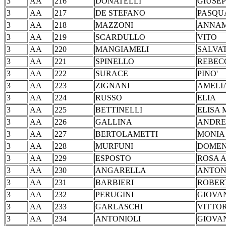
3
AA
216
DONATELLI
GIU
3
AA
217
DE STEFANO
PAS
3
AA
218
MAZZONI
ANN
3
AA
219
SCARDULLO
VI
3
AA
220
MANGIAMELI
SAL
3
AA
221
SPINELLO
REB
3
AA
222
SURACE
PIN
3
AA
223
ZIGNANI
AME
3
AA
224
RUSSO
EL
3
AA
225
BETTINELLI
ELIS
3
AA
226
GALLINA
AN
3
AA
227
BERTOLAMETTI
MO
3
AA
228
MURFUNI
DOM
3
AA
229
ESPOSTO
ROS
3
AA
230
ANGARELLA
ANT
3
AA
231
BARBIERI
ROB
3
AA
232
PERUGINI
GIO
3
AA
233
GARLASCHI
VIT
3
AA
234
ANTONIOLI
GIOVA