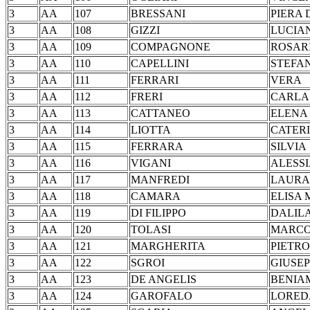
3
AA
107
BRESSANI
PIER
3
AA
108
GIZZI
LUC
3
AA
109
COMPAGNONE
ROS
3
AA
110
CAPELLINI
STE
3
AA
111
FERRARI
VE
3
AA
112
FRERI
CA
3
AA
113
CATTANEO
EL
3
AA
114
LIOTTA
CAT
3
AA
115
FERRARA
SIL
3
AA
116
VIGANI
ALE
3
AA
117
MANFREDI
LA
3
AA
118
CAMARA
ELIS
3
AA
119
DI FILIPPO
DAL
3
AA
120
TOLASI
MA
3
AA
121
MARGHERITA
PIE
3
AA
122
SGROI
GIU
3
AA
123
DE ANGELIS
BEN
3
AA
124
GAROFALO
LOR