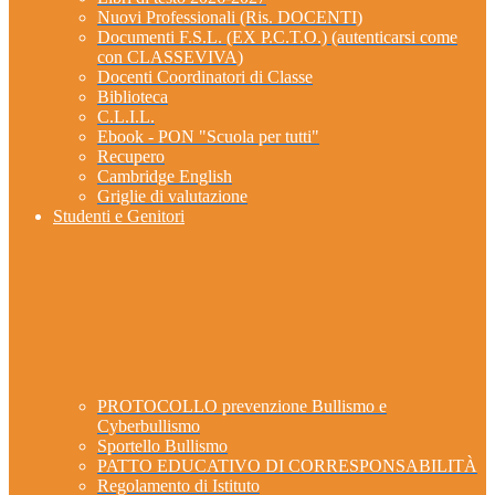
Nuovi Professionali (Ris. DOCENTI)
Documenti F.S.L. (EX P.C.T.O.) (autenticarsi come
con CLASSEVIVA)
Docenti Coordinatori di Classe
Biblioteca
C.L.I.L.
Ebook - PON "Scuola per tutti"
Recupero
Cambridge English
Griglie di valutazione
Studenti e Genitori
PROTOCOLLO prevenzione Bullismo e
Cyberbullismo
Sportello Bullismo
PATTO EDUCATIVO DI CORRESPONSABILITÀ
Regolamento di Istituto