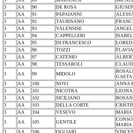
3
AA
90
DE ROSA
GIUS
3
AA
91
PAPAIANNI
ALES
3
AA
92
TAURISANO
FRA
3
AA
93
VALENSISE
AN
3
AA
94
CAPPELLERI
ISA
3
AA
95
DI FRANCESCO
LOR
3
AA
96
TOZZI
FLA
3
AA
97
CATENIO
ALB
3
AA
98
TESSAROLI
CLA
ROSAL
3
AA
99
MIDOLO
GAET
3
AA
100
NOVI
ANNA
3
AA
101
NICOTRA
LEO
3
AA
102
SICILIANO
ROS
3
AA
103
DELLA CORTE
CRI
3
AA
104
VESEVO
MA
CONSO
3
AA
105
GENTILE
MARI
3
AA
106
OGLIARI
VINCE