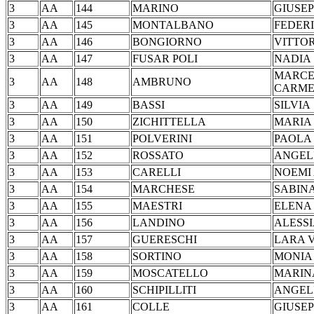
3
AA
144
MARINO
GIUS
3
AA
145
MONTALBANO
FED
3
AA
146
BONGIORNO
VIT
3
AA
147
FUSAR POLI
NA
MARCE
3
AA
148
AMBRUNO
CARM
3
AA
149
BASSI
SIL
3
AA
150
ZICHITTELLA
MARIA
3
AA
151
POLVERINI
PA
3
AA
152
ROSSATO
ANG
3
AA
153
CARELLI
NOEM
3
AA
154
MARCHESE
SAB
3
AA
155
MAESTRI
EL
3
AA
156
LANDINO
ALE
3
AA
157
GUERESCHI
LARA
3
AA
158
SORTINO
MO
3
AA
159
MOSCATELLO
MAR
3
AA
160
SCHIPILLITI
ANG
3
AA
161
COLLE
GIU