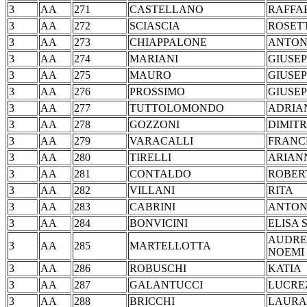
3
AA
271
CASTELLANO
RAF
3
AA
272
SCIASCIA
ROS
3
AA
273
CHIAPPALONE
ANT
3
AA
274
MARIANI
GIU
3
AA
275
MAURO
GIUSE
3
AA
276
PROSSIMO
GIU
3
AA
277
TUTTOLOMONDO
ADR
3
AA
278
GOZZONI
DIM
3
AA
279
VARACALLI
FRA
3
AA
280
TIRELLI
ARI
3
AA
281
CONTALDO
ROB
3
AA
282
VILLANI
RI
3
AA
283
CABRINI
ANT
3
AA
284
BONVICINI
ELIS
AUDRE
3
AA
285
MARTELLOTTA
NOEMI
3
AA
286
ROBUSCHI
KA
3
AA
287
GALANTUCCI
LUC
3
AA
288
BRICCHI
LA