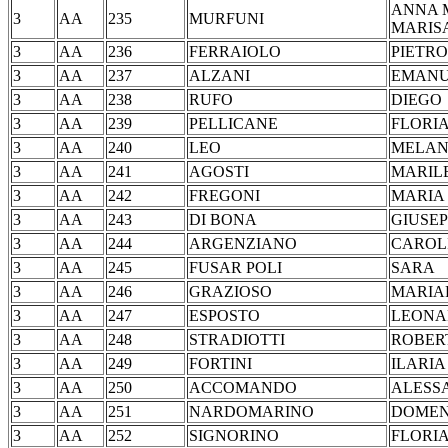
ANNA 
3
AA
235
MURFUNI
MARIS
3
AA
236
FERRAIOLO
PIE
3
AA
237
ALZANI
EMA
3
AA
238
RUFO
DI
3
AA
239
PELLICANE
FLORI
3
AA
240
LEO
MEL
3
AA
241
AGOSTI
MAR
3
AA
242
FREGONI
MARI
3
AA
243
DI BONA
GIU
3
AA
244
ARGENZIANO
CAR
3
AA
245
FUSAR POLI
SA
3
AA
246
GRAZIOSO
MARI
3
AA
247
ESPOSTO
LEO
3
AA
248
STRADIOTTI
ROB
3
AA
249
FORTINI
ILA
3
AA
250
ACCOMANDO
ALES
3
AA
251
NARDOMARINO
DOM
3
AA
252
SIGNORINO
FLO