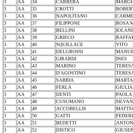
3
AA
34
CARRERA
MARG
3
AA
35
CROTTI
ROB
3
AA
36
NAPOLITANO
CAR
3
AA
37
FILIPPONE
ROSA
3
AA
38
BELLINI
IOLAN
3
AA
39
GRIECO
RAF
3
AA
40
SQUILLACE
VI
3
AA
41
DELGROSSI
MAN
3
AA
42
GIRARDI
IN
3
AA
43
MARINO
TER
3
AA
44
D'AGOSTINO
TERE
3
AA
45
SABBIA
MA
3
AA
46
FERLA
GIU
3
AA
47
DENTI
PA
3
AA
48
CUSUMANO
SIL
3
AA
49
ACCOBELLIS
MAT
3
AA
50
GATTI
FED
3
AA
51
BEDETTI
ANT
3
AA
52
DISTICO
GIUS