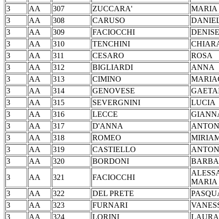
3
AA
307
ZUCCARA'
MA
3
AA
308
CARUSO
DANIE
3
AA
309
FACIOCCHI
DEN
3
AA
310
TENCHINI
CHIAR
3
AA
311
CESARO
RO
3
AA
312
BIGLIARDI
AN
3
AA
313
CIMINO
MARI
3
AA
314
GENOVESE
GAE
3
AA
315
SEVERGNINI
LU
3
AA
316
LECCE
GIAN
3
AA
317
D'ANNA
ANT
3
AA
318
ROMEO
MIR
3
AA
319
CASTIELLO
ANT
3
AA
320
BORDONI
BAR
ALESS
3
AA
321
FACIOCCHI
MARI
3
AA
322
DEL PRETE
PAS
3
AA
323
FURNARI
VAN
3
AA
324
LORINI
LAUR