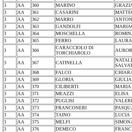
3
AA
360
MARINO
GRA
3
AA
361
CASARINI
MAT
3
AA
362
MARRO
ANT
3
AA
363
GANDOLFI
MARI
3
AA
364
MOSCHELLA
ROM
3
AA
365
FERRO
LA
CARACCIOLO DI
3
AA
366
AU
TORCHIAROLO
NATAL
3
AA
367
CATINELLA
SALVA
3
AA
368
FALCO
CHI
3
AA
369
GLORIA
GIU
3
AA
370
CILIBERTI
MARI
3
AA
371
MEAZZI
EL
3
AA
372
PUGLISI
VAL
3
AA
373
FRANCONERI
PASQ
3
AA
374
TAINO
LU
3
AA
375
MELFI
SIM
3
AA
376
DEMECO
FRA