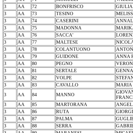
3
AA
72
BONFRISCO
GIU
3
AA
73
TESINO
MEL
3
AA
74
CASERINI
ANN
3
AA
75
MADONNA
MAR
3
AA
76
SACCA'
LOR
3
AA
77
MALTESE
NIC
3
AA
78
COLANTUONO
ANT
3
AA
79
GUIDONE
ANNA
3
AA
80
PEGNO
VER
3
AA
81
SERTALE
GEN
3
AA
82
VOLPE
STE
3
AA
83
CAVALLO
MA
GIOVA
3
AA
84
MANNO
FRANC
3
AA
85
MARTORANA
ANG
3
AA
86
RUTA
GIO
3
AA
87
PALMA
GUG
3
AA
88
SERRA
GAB
3
AA
89
MARANESI
MIC