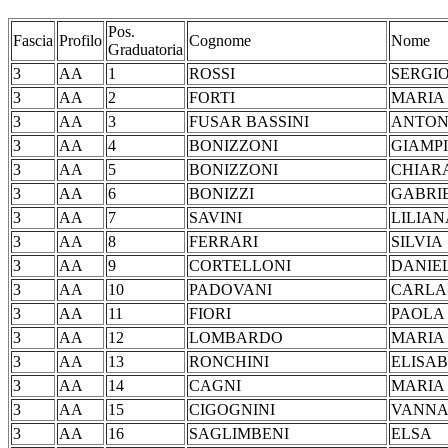
Pos.
Fascia
Profilo
Cognome
Nome
Graduatoria
3
AA
1
ROSSI
SER
3
AA
2
FORTI
MARIA
3
AA
3
FUSAR BASSINI
ANT
3
AA
4
BONIZZONI
GIAM
3
AA
5
BONIZZONI
CHI
3
AA
6
BONIZZI
GAB
3
AA
7
SAVINI
LILIA
3
AA
8
FERRARI
SIL
3
AA
9
CORTELLONI
DAN
3
AA
10
PADOVANI
CA
3
AA
11
FIORI
PA
3
AA
12
LOMBARDO
MA
3
AA
13
RONCHINI
ELIS
3
AA
14
CAGNI
MARI
3
AA
15
CIGOGNINI
VA
3
AA
16
SAGLIMBENI
EL