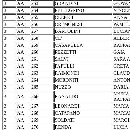
3
AA
253
GRANDINI
GIO
3
AA
254
PELLEGRINO
VIN
3
AA
255
CLERICI
AN
3
AA
256
CREMONESI
PAM
3
AA
257
BARTOLINI
LUC
3
AA
258
CE'
ALB
3
AA
259
CASAPULLA
RAF
3
AA
260
PEZZETTI
GA
3
AA
261
SALVI
SARA 
3
AA
262
FAPULLI
GR
3
AA
263
RAIMONDI
CLA
3
AA
264
MORONITI
ANT
3
AA
265
NUZZO
DA
MARIA
3
AA
266
RANALDO
RAFF
3
AA
267
LEONARDI
MARI
3
AA
268
CATAPANO
MAR
3
AA
269
SOLDATI
MARG
3
AA
270
RENDA
LU