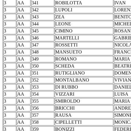
3
AA
341
ROBILOTTA
IV
3
AA
342
LUPOLI
LOR
3
AA
343
ZEA
BENIT
3
AA
344
LEONE
MIC
3
AA
345
CIMINO
ROS
3
AA
346
MARTELLI
GAB
3
AA
347
ROSSETTI
NIC
3
AA
348
MANSUETO
FRA
3
AA
349
ROMANO
MARIA
3
AA
350
SCHEDA
BEA
3
AA
351
RUTIGLIANO
DOM
3
AA
352
MONTALBANO
VIV
3
AA
353
DI RUBBO
DAN
3
AA
354
VIZZARI
LU
3
AA
355
SMIROLDO
MARI
3
AA
356
BRICCHI
AN
3
AA
357
RAUSA
SIM
3
AA
358
CIPELLETTI
MON
3
AA
359
BONIZZI
FED