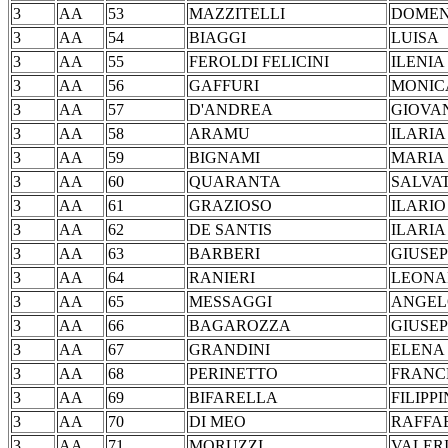
3
AA
53
MAZZITELLI
DOM
3
AA
54
BIAGGI
LU
3
AA
55
FEROLDI FELICINI
ILE
3
AA
56
GAFFURI
MON
3
AA
57
D'ANDREA
GIO
3
AA
58
ARAMU
ILA
3
AA
59
BIGNAMI
MARI
3
AA
60
QUARANTA
SAL
3
AA
61
GRAZIOSO
ILA
3
AA
62
DE SANTIS
ILA
3
AA
63
BARBERI
GIU
3
AA
64
RANIERI
LEO
3
AA
65
MESSAGGI
AN
3
AA
66
BAGAROZZA
GIU
3
AA
67
GRANDINI
EL
3
AA
68
PERINETTO
FRA
3
AA
69
BIFARELLA
FILI
3
AA
70
DI MEO
RAF
3
AA
71
MORUZZI
VAL