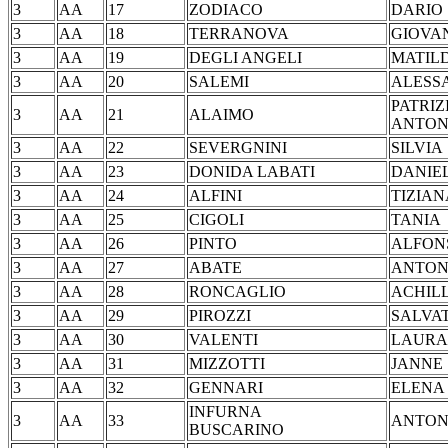
3
AA
17
ZODIACO
DA
3
AA
18
TERRANOVA
GIO
3
AA
19
DEGLI ANGELI
MAT
3
AA
20
SALEMI
ALES
PATRIZ
3
AA
21
ALAIMO
ANTON
3
AA
22
SEVERGNINI
SIL
3
AA
23
DONIDA LABATI
DAN
3
AA
24
ALFINI
TIZIA
3
AA
25
CIGOLI
TA
3
AA
26
PINTO
ALF
3
AA
27
ABATE
ANT
3
AA
28
RONCAGLIO
ACH
3
AA
29
PIROZZI
SAL
3
AA
30
VALENTI
LA
3
AA
31
MIZZOTTI
JA
3
AA
32
GENNARI
EL
INFURNA
3
AA
33
ANTO
BUSCARINO