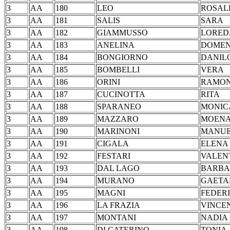
3
AA
180
LEO
ROS
3
AA
181
SALIS
SA
3
AA
182
GIAMMUSSO
LOR
3
AA
183
ANELINA
DOM
3
AA
184
BONGIORNO
DAN
3
AA
185
BOMBELLI
VE
3
AA
186
ORINI
RA
3
AA
187
CUCINOTTA
RI
3
AA
188
SPARANEO
MON
3
AA
189
MAZZARO
MO
3
AA
190
MARINONI
MAN
3
AA
191
CIGALA
EL
3
AA
192
FESTARI
VAL
3
AA
193
DAL LAGO
BAR
3
AA
194
MURANO
GAE
3
AA
195
MAGNI
FED
3
AA
196
LA FRAZIA
VIN
3
AA
197
MONTANI
NA
3
AA
198
DI CATERINO
TO