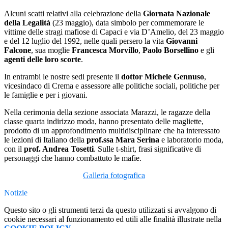
Alcuni scatti relativi alla celebrazione della
Giornata Nazionale
della Legalità
(23 maggio), data simbolo per commemorare le
vittime delle stragi mafiose di Capaci e via D’Amelio, del 23 maggio
e del 12 luglio del 1992, nelle quali persero la vita
Giovanni
Falcone
, sua moglie
Francesca Morvillo
,
Paolo Borsellino
e gli
agenti delle loro scorte
.
In entrambi le nostre sedi presente il
dottor Michele Gennuso
,
vicesindaco di Crema e assessore alle politiche sociali, politiche per
le famiglie e per i giovani.
Nella cerimonia della sezione associata Marazzi, le ragazze della
classe quarta indirizzo moda, hanno presentato delle magliette,
prodotto di un approfondimento multidisciplinare che ha interessato
le lezioni di Italiano della
prof.ssa Mara Serina
e laboratorio moda,
con il
prof. Andrea Tosetti
. Sulle t-shirt, frasi significative di
personaggi che hanno combattuto le mafie.
Galleria fotografica
Notizie
Questo sito o gli strumenti terzi da questo utilizzati si avvalgono di
cookie necessari al funzionamento ed utili alle finalità illustrate nella