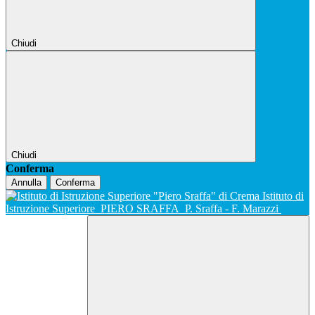
Chiudi
Chiudi
Conferma
Annulla
Conferma
Istituto di
Istruzione Superiore
PIERO SRAFFA
P. Sraffa - F. Marazzi