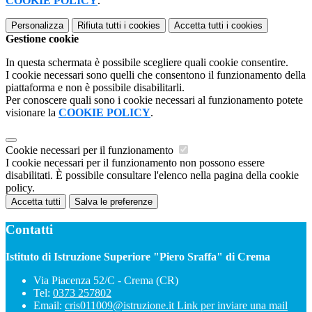
COOKIE POLICY
.
Personalizza
Rifiuta tutti
i cookies
Accetta tutti
i cookies
Gestione cookie
In questa schermata è possibile scegliere quali cookie consentire.
I cookie necessari sono quelli che consentono il funzionamento della
piattaforma e non è possibile disabilitarli.
Per conoscere quali sono i cookie necessari al funzionamento potete
visionare la
COOKIE POLICY
.
Cookie necessari per il funzionamento
I cookie necessari per il funzionamento non possono essere
disabilitati. È possibile consultare l'elenco nella pagina della cookie
policy.
Accetta tutti
Salva le preferenze
Contatti
Istituto di Istruzione Superiore "Piero Sraffa" di Crema
Via Piacenza 52/C - Crema (CR)
Tel:
0373 257802
Email:
cris011009@istruzione.it
Link per inviare una mail