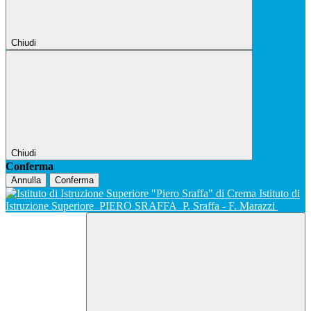
Chiudi
Chiudi
Conferma
Annulla
Conferma
Istituto di
Istruzione Superiore
PIERO SRAFFA
P. Sraffa - F. Marazzi