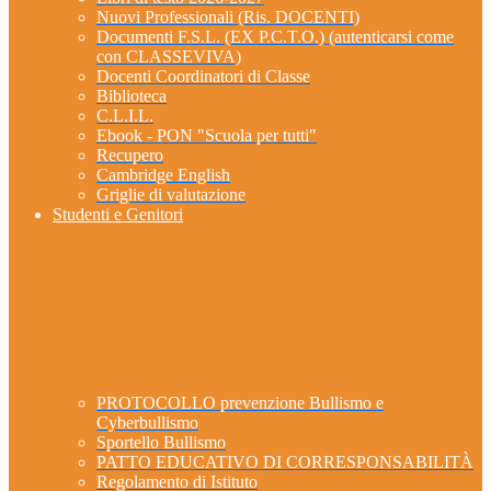
Nuovi Professionali (Ris. DOCENTI)
Documenti F.S.L. (EX P.C.T.O.) (autenticarsi come
con CLASSEVIVA)
Docenti Coordinatori di Classe
Biblioteca
C.L.I.L.
Ebook - PON "Scuola per tutti"
Recupero
Cambridge English
Griglie di valutazione
Studenti e Genitori
PROTOCOLLO prevenzione Bullismo e
Cyberbullismo
Sportello Bullismo
PATTO EDUCATIVO DI CORRESPONSABILITÀ
Regolamento di Istituto