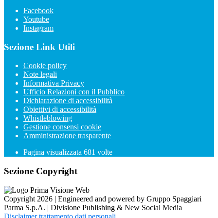
Facebook
Youtube
Instagram
Sezione Link Utili
Cookie policy
Note legali
Informativa Privacy
Ufficio Relazioni con il Pubblico
Dichiarazione di accessibilità
Obiettivi di accessibilità
Whistleblowing
Gestione consensi cookie
Amministrazione trasparente
Pagina visualizzata
681
volte
Sezione Copyright
Copyright 2026 | Engineered and powered by Gruppo Spaggiari
Parma S.p.A. | Divisione Publishing & New Social Media
Disclaimer trattamento dati personali