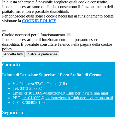
In questa schermata è possibile scegliere quali cookie consentire.
I cookie necessari sono quelli che consentono il funzionamento della
piattaforma e non è possibile disabilitarli.
Per conoscere quali sono i cookie necessari al funzionamento potete
visionare la
COOKIE POLICY
.
Cookie necessari per il funzionamento
I cookie necessari per il funzionamento non possono essere
disabilitati. È possibile consultare l'elenco nella pagina della cookie
policy.
Accetta tutti
Salva le preferenze
Contatti
Istituto di Istruzione Superiore "Piero Sraffa" di Crema
Via Piacenza 52/C - Crema (CR)
Tel:
0373 257802
Email:
cris011009@istruzione.it
Link per inviare una mail
PEC:
cris011009@pec.istruzione.it
Link per inviare una mail
C.F.: 82004950190
Seguici su