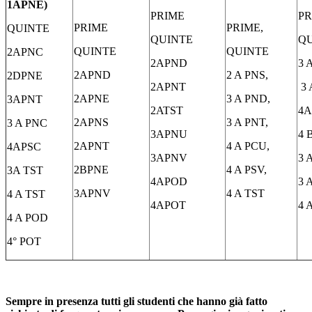
1APNE)
PRIME
PR
PRIME
PRIME,
QUINTE
QUINTE
Q
QUINTE
QUINTE
2APNC
2APND
3 
2APND
2 A PNS,
2DPNE
2APNT
3 
2APNE
3 A PND,
3APNT
2ATST
4A
2APNS
3 A PNT,
3 A PNC
3APNU
4 
2APNT
4 A PCU,
4APSC
3APNV
3 
2BPNE
4 A PSV,
3A TST
4APOD
3 
3APNV
4 A TST
4 A TST
4APOT
4 
4 A POD
4° POT
Sempre in presenza tutti gli studenti che hanno
già
fatto