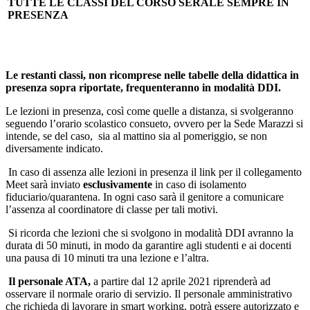
TUTTE LE CLASSI DEL CORSO SERALE
SEMPRE
IN
PRESENZA
Le restanti classi
,
non ricompres
e
nelle tabelle
della didattica in
presenza
sopra riportate
,
frequenteranno in
modalità
DDI.
Le lezioni in presenza, così come quelle a distanza, si svolgeranno
seguendo l’orario scolastico consueto, ovvero per la Sede Marazzi si
intende, se del caso, sia al mattino sia al pomeriggio, se non
diversamente indicato.
In caso di assenza alle lezioni in presenza il link per il collegamento
Meet sarà inviato
esclusivamente
in caso di isolamento
fiduciario/quarantena. In ogni caso sarà il genitore a comunicare
l’assenza al coordinatore di classe per tali motivi.
Si ricorda che lezioni che si svolgono in modalità DDI avranno la
durata di 50 minuti, in modo da garantire agli studenti e ai docenti
una pausa di 10 minuti tra una lezione e l’altra.
Il personale ATA,
a partire dal 12 aprile 2021 riprenderà ad
osservare il normale orario di servizio. Il personale amministrativo
che richieda di lavorare in smart working, potrà essere autorizzato e