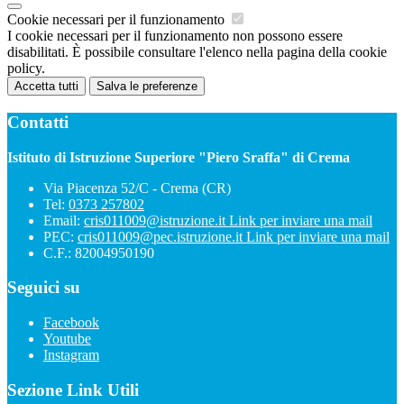
Cookie necessari per il funzionamento
I cookie necessari per il funzionamento non possono essere
disabilitati. È possibile consultare l'elenco nella pagina della cookie
policy.
Accetta tutti
Salva le preferenze
Contatti
Istituto di Istruzione Superiore "Piero Sraffa" di Crema
Via Piacenza 52/C - Crema (CR)
Tel:
0373 257802
Email:
cris011009@istruzione.it
Link per inviare una mail
PEC:
cris011009@pec.istruzione.it
Link per inviare una mail
C.F.: 82004950190
Seguici su
Facebook
Youtube
Instagram
Sezione Link Utili