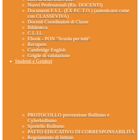
Nuovi Professionali (Ris. DOCENTI)
Documenti F.S.L. (EX P.C.T.O.) (autenticarsi come
con CLASSEVIVA)
Docenti Coordinatori di Classe
Biblioteca
C.L.I.L.
Ebook - PON "Scuola per tutti"
Recupero
Cambridge English
Griglie di valutazione
Studenti e Genitori
PROTOCOLLO prevenzione Bullismo e
Cyberbullismo
Sportello Bullismo
PATTO EDUCATIVO DI CORRESPONSABILITÀ
Regolamento di Istituto