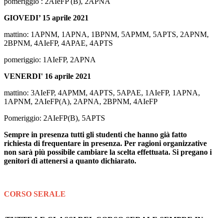
pomeriggio : 2AIeFP (B), 2APNA
GIOVEDI’ 15 aprile 2021
mattino: 1APNM, 1APNA, 1BPNM, 5APMM, 5APTS, 2APNM,
2BPNM, 4AIeFP, 4APAE, 4APTS
pomeriggio: 1AIeFP, 2APNA
VENERDI' 16 aprile 2021
mattino: 3AIeFP, 4APMM, 4APTS, 5APAE, 1AIeFP, 1APNA,
1APNM, 2AIeFP(A), 2APNA, 2BPNM, 4AIeFP
Pomeriggio: 2AIeFP(B), 5APTS
Sempre in presenza tutti gli studenti che hanno
già
fatto
richiesta di frequentare
in presenza.
Per ragioni organizzative
non sarà più possibile cambiare la scelta effettuata. Si pregano i
genitori di attenersi a quanto dichiarato.
CORSO SERALE