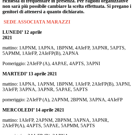
richiesta di frequentare
in presenza.
Per ragioni organizzative
non sarà più possibile cambiare la scelta effettuata. Si pregano i
genitori di attenersi a quanto dichiarato.
SEDE ASSOCIATA MARAZZI
LUNEDI’ 12 aprile
2021
mattino: 1APNM, 1APNA, 1BPNM, 4AIeFP, 3APNR, 5APTS,
5APMM, 1AIeFP, 2AIeFP(B), 2APNA
Pomeriggio: 2AIeFP (A), 4APAE, 4APTS, 3APNI
MARTEDI’ 13 aprile 2021
mattino: 1APNA, 1APNM, 1BPNM, 1AIeFP, 2AIeFP(B), 3APNI,
3AIeFP, 3APNA, 3APNR, 5APAE, 5APTS
pomeriggio: 2AIeFP (A), 2APNM, 2BPNM, 3APNA, 4AIeFP
MERCOLEDI’ 14 aprile 2021
mattino: 1AIeFP, 2APNM, 2BPNM, 3APNA, 3APNR,
2AIeFP(A), 4APTS, 5APAE, 5APMM, 5APTS