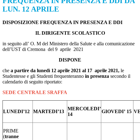
FREQUENZA IN PRESENZA E DDI DA
LUN. 12 APRILE
DISPOSIZIONE FREQUENZA IN PRESENZA E DDI
IL DIRIGENTE SCOLASTICO
in seguito all’ O. M del Ministero della Salute e alla comunicazione
dell’UST di Cremona del 9 aprile 2021
DISPONE
che
a partire
da
lunedì
12 aprile
2021
al
1
7
aprile
2021
,
le
Studentesse e gli Studenti frequenteranno
in presenza
secondo il
calendario di seguito riportato:
SEDE CENTRALE SRAFFA
MERCOLEDI’
LUNEDI’
12
MARTEDI’
13
GIOVEDI’
15
V
14
PRIME
(
tranne