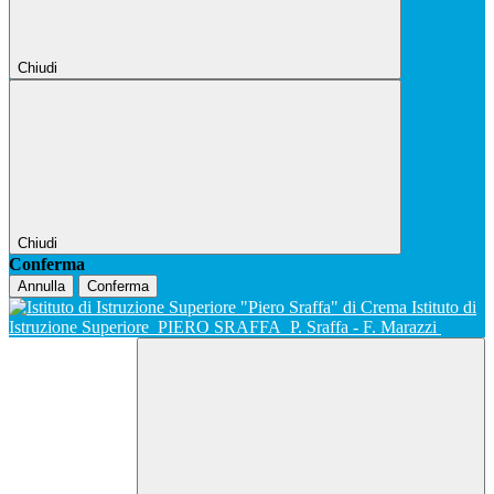
Chiudi
Chiudi
Conferma
Annulla
Conferma
Istituto di
Istruzione Superiore
PIERO SRAFFA
P. Sraffa - F. Marazzi