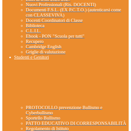
Nuovi Professionali (Ris. DOCENTI)
Documenti F.S.L. (EX P.C.T.O.) (autenticarsi come
con CLASSEVIVA)
Docenti Coordinatori di Classe
Biblioteca
C.L.I.L.
Ebook - PON "Scuola per tutti"
Recupero
Cambridge English
Griglie di valutazione
Studenti e Genitori
PROTOCOLLO prevenzione Bullismo e
Cyberbullismo
Sportello Bullismo
PATTO EDUCATIVO DI CORRESPONSABILITÀ
Regolamento di Istituto