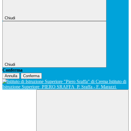
Chiudi
Chiudi
Conferma
Annulla
Conferma
Istituto di
Istruzione Superiore
PIERO SRAFFA
P. Sraffa - F. Marazzi