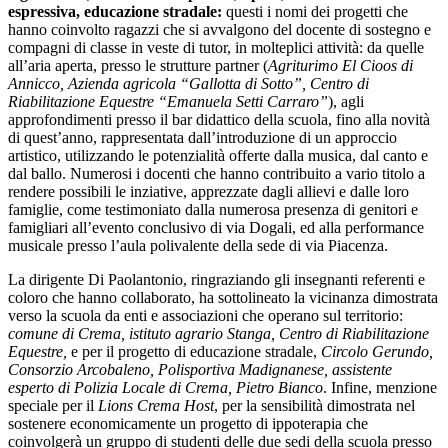
espressiva, educazione stradale:
questi i nomi dei progetti che
hanno coinvolto ragazzi che si avvalgono del docente di sostegno e
compagni di classe in veste di tutor, in molteplici attività: da quelle
all’aria aperta, presso le strutture partner (
Agriturimo El Cioos di
Annicco, Azienda agricola “Gallotta di Sotto”, Centro di
Riabilitazione Equestre “Emanuela Setti Carraro”
), agli
approfondimenti presso il bar didattico della scuola, fino alla novità
di quest’anno, rappresentata dall’introduzione di un approccio
artistico, utilizzando le potenzialità offerte dalla musica, dal canto e
dal ballo. Numerosi i docenti che hanno contribuito a vario titolo a
rendere possibili le inziative, apprezzate dagli allievi e dalle loro
famiglie, come testimoniato dalla numerosa presenza di genitori e
famigliari all’evento conclusivo di via Dogali, ed alla performance
musicale presso l’aula polivalente della sede di via Piacenza.
La dirigente Di Paolantonio, ringraziando gli insegnanti referenti e
coloro che hanno collaborato, ha sottolineato la vicinanza dimostrata
verso la scuola da enti e associazioni che operano sul territorio:
comune di Crema, istituto agrario Stanga, Centro di Riabilitazione
Equestre,
e per il progetto di educazione stradale,
Circolo Gerundo,
Consorzio Arcobaleno, Polisportiva Madignanese,
assistente
esperto di Polizia Locale di Crema,
Pietro Bianco
. Infine, menzione
speciale per il
Lions Crema Host
, per la sensibilità dimostrata nel
sostenere economicamente un progetto di ippoterapia che
coinvolgerà un gruppo di studenti delle due sedi della scuola presso