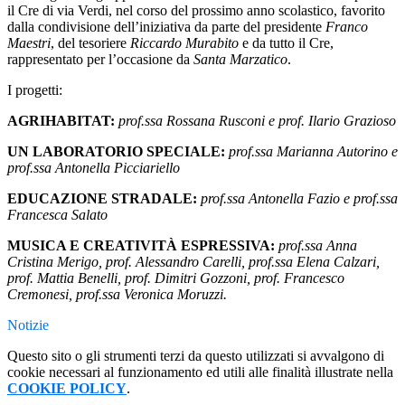
il Cre di via Verdi, nel corso del prossimo anno scolastico, favorito
dalla condivisione dell’iniziativa da parte del presidente
Franco
Maestri
, del tesoriere
Riccardo Murabito
e da tutto il Cre,
rappresentato per l’occasione da
Santa Marzatico
.
I progetti:
AGRIHABITAT:
prof.ssa Rossana Rusconi e prof. Ilario Grazioso
UN LABORATORIO SPECIALE:
prof.ssa Marianna Autorino e
prof.ssa Antonella Picciariello
EDUCAZIONE STRADALE:
prof.ssa Antonella Fazio e prof.ssa
Francesca Salato
MUSICA E CREATIVITÀ ESPRESSIVA:
prof.ssa Anna
Cristina Merigo, prof. Alessandro Carelli, prof.ssa Elena Calzari,
prof. Mattia Benelli, prof. Dimitri Gozzoni, prof. Francesco
Cremonesi, prof.ssa Veronica Moruzzi.
Notizie
Questo sito o gli strumenti terzi da questo utilizzati si avvalgono di
cookie necessari al funzionamento ed utili alle finalità illustrate nella
COOKIE POLICY
.