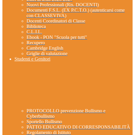
Nuovi Professionali (Ris. DOCENTI)
Documenti F.S.L. (EX P.C.T.O.) (autenticarsi come
con CLASSEVIVA)
Docenti Coordinatori di Classe
Biblioteca
C.L.I.L.
Ebook - PON "Scuola per tutti"
Recupero
Cambridge English
Griglie di valutazione
Studenti e Genitori
PROTOCOLLO prevenzione Bullismo e
Cyberbullismo
Sportello Bullismo
PATTO EDUCATIVO DI CORRESPONSABILITÀ
Regolamento di Istituto