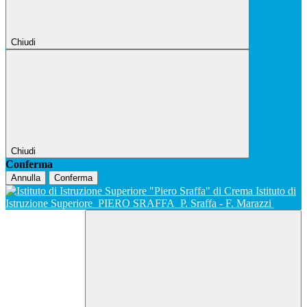
Chiudi
Chiudi
Conferma
Annulla
Conferma
Istituto di
Istruzione Superiore
PIERO SRAFFA
P. Sraffa - F. Marazzi