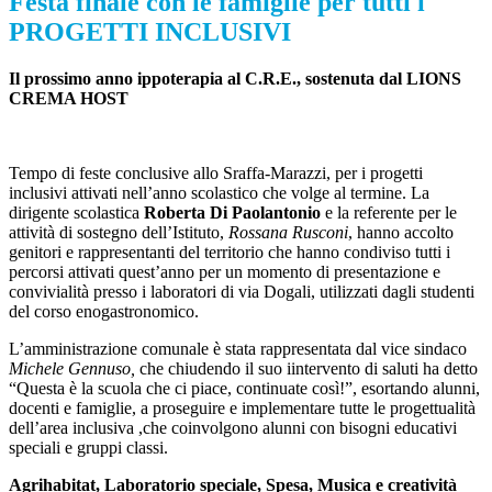
Festa finale con le famiglie per tutti i
PROGETTI INCLUSIVI
Il prossimo anno ippoterapia al C.R.E., sostenuta dal LIONS
CREMA HOST
Tempo di feste conclusive allo Sraffa-Marazzi, per i progetti
inclusivi attivati nell’anno scolastico che volge al termine. La
dirigente scolastica
Roberta Di Paolantonio
e la referente per le
attività di sostegno dell’Istituto,
Rossana Rusconi
, hanno accolto
genitori e rappresentanti del territorio che hanno condiviso tutti i
percorsi attivati quest’anno per un momento di presentazione e
convivialità presso i laboratori di via Dogali, utilizzati dagli studenti
del corso enogastronomico.
L’amministrazione comunale è stata rappresentata dal vice sindaco
Michele Gennuso,
che chiudendo il suo iintervento di saluti ha detto
“Questa è la scuola che ci piace, continuate così!”, esortando alunni,
docenti e famiglie, a proseguire e implementare tutte le progettualità
dell’area inclusiva ,che coinvolgono alunni con bisogni educativi
speciali e gruppi classi.
Agrihabitat, Laboratorio speciale, Spesa, Musica e creatività