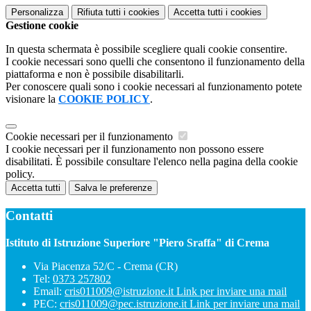
Personalizza
Rifiuta tutti
i cookies
Accetta tutti
i cookies
Gestione cookie
In questa schermata è possibile scegliere quali cookie consentire.
I cookie necessari sono quelli che consentono il funzionamento della
piattaforma e non è possibile disabilitarli.
Per conoscere quali sono i cookie necessari al funzionamento potete
visionare la
COOKIE POLICY
.
Cookie necessari per il funzionamento
I cookie necessari per il funzionamento non possono essere
disabilitati. È possibile consultare l'elenco nella pagina della cookie
policy.
Accetta tutti
Salva le preferenze
Contatti
Istituto di Istruzione Superiore "Piero Sraffa" di Crema
Via Piacenza 52/C - Crema (CR)
Tel:
0373 257802
Email:
cris011009@istruzione.it
Link per inviare una mail
PEC:
cris011009@pec.istruzione.it
Link per inviare una mail