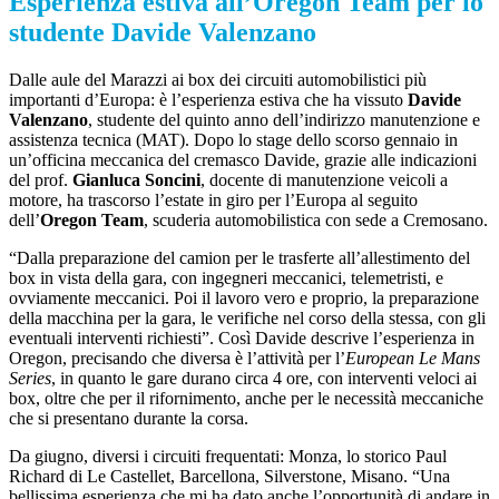
Esperienza estiva all’Oregon Team per lo
studente Davide Valenzano
Dalle aule del Marazzi ai box dei circuiti automobilistici più
importanti d’Europa: è l’esperienza estiva che ha vissuto
Davide
Valenzano
, studente del quinto anno dell’indirizzo
manutenzione e
assistenza tecnica (MAT).
Dopo lo stage dello scorso gennaio in
un’officina meccanica del cremasco Davide, grazie alle indicazioni
del prof.
Gianluca
Soncini
, docente di manutenzione veicoli a
motore, ha trascorso l’estate in giro per l’Europa al seguito
dell’
Oregon Team
, scuderia automobilistica con sede a Cremosano.
“Dalla preparazione del camion per le trasferte all’allestimento del
box in vista della gara, con ingegneri meccanici, telemetristi, e
ovviamente meccanici. Poi il lavoro vero e proprio, la preparazione
della macchina per la gara, le verifiche nel corso della stessa, con gli
eventuali interventi richiesti”. Così Davide descrive l’esperienza in
Oregon, precisando che diversa è l’attività per l’
European Le Mans
Series
, in quanto le gare durano circa 4 ore, con interventi veloci ai
box, oltre che per il rifornimento, anche per le necessità meccaniche
che si presentano durante la corsa.
Da giugno, diversi i circuiti frequentati: Monza, lo storico Paul
Richard di Le Castellet, Barcellona, Silverstone, Misano. “Una
bellissima esperienza che mi ha dato anche l’opportunità di andare in