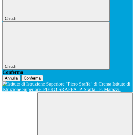
Chiudi
Chiudi
Conferma
Annulla
Conferma
Istituto di
Istruzione Superiore
PIERO SRAFFA
P. Sraffa - F. Marazzi