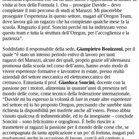
visita ai box della Formula 1. Ora – prosegue Davide – devo
completare il mio percorso di studi al Marazzi. Mi piacerebbe
proseguire l’esperienza in questo settore, magari all’Oregon Team,
dove lavora già un ragazzo che ha completato qualche mese fa la
scuola. Ringrazio il prof. Soncini perché mi ha indirizzato verso
questo team e tutta la struttura dell’Oregon, per l’accoglienza e la
pazienza”.
Soddisfatto il responsabile della sede,
Giampietro Bonizzoni
, per il
quale “è stato un intenso periodo estivo di lavoro per tanti
ragazzi del Marazzi, alcuni dei quali, proprio grazie all’alternanza
promossa dalla scuola nel corso dell’anno, hanno avuto modo di
vivere esperienze formative e lavorative in estate, presso realtà
aziendali del settore meccanico ed elettromeccanico del
cremasco.
Entusiasta il prof.
Gianluca Soncini
, docente con la
passione per i motori, alimentata in quarant’anni di presenza nel
mondo delle corse, come tecnico della federazione internazionale.
“Davide mi ha espresso la volontà di fare in estate altre esperienze
nel settore ed io ho proposto Oregon, precisando che sarebbe stata
richiesta la disponibilità per trasferte anche all’estero. Penso abbia
vissuto qualcosa di indimenticabile, ed io da insegnante – conclude
Soncini – sono felicissimo e orgoglioso. È bello riuscire a
trasmettere ai ragazzi la passione per il mondo delle corse che, se
accompagnata da tanta applicazione e un po’ di fortuna, magari può
trasformarsi anche in occasione di lavoro, com’è già capitato a