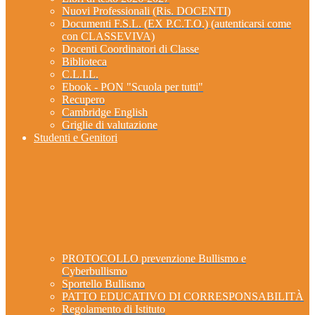
Nuovi Professionali (Ris. DOCENTI)
Documenti F.S.L. (EX P.C.T.O.) (autenticarsi come
con CLASSEVIVA)
Docenti Coordinatori di Classe
Biblioteca
C.L.I.L.
Ebook - PON "Scuola per tutti"
Recupero
Cambridge English
Griglie di valutazione
Studenti e Genitori
PROTOCOLLO prevenzione Bullismo e
Cyberbullismo
Sportello Bullismo
PATTO EDUCATIVO DI CORRESPONSABILITÀ
Regolamento di Istituto