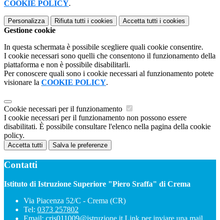
COOKIE POLICY
.
Personalizza
Rifiuta tutti
i cookies
Accetta tutti
i cookies
Gestione cookie
In questa schermata è possibile scegliere quali cookie consentire.
I cookie necessari sono quelli che consentono il funzionamento della
piattaforma e non è possibile disabilitarli.
Per conoscere quali sono i cookie necessari al funzionamento potete
visionare la
COOKIE POLICY
.
Cookie necessari per il funzionamento
I cookie necessari per il funzionamento non possono essere
disabilitati. È possibile consultare l'elenco nella pagina della cookie
policy.
Accetta tutti
Salva le preferenze
Contatti
Istituto di Istruzione Superiore "Piero Sraffa" di Crema
Via Piacenza 52/C - Crema (CR)
Tel:
0373 257802
Email:
cris011009@istruzione.it
Link per inviare una mail