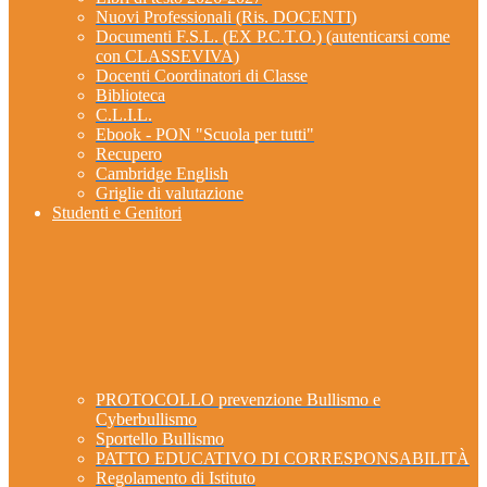
Nuovi Professionali (Ris. DOCENTI)
Documenti F.S.L. (EX P.C.T.O.) (autenticarsi come
con CLASSEVIVA)
Docenti Coordinatori di Classe
Biblioteca
C.L.I.L.
Ebook - PON "Scuola per tutti"
Recupero
Cambridge English
Griglie di valutazione
Studenti e Genitori
PROTOCOLLO prevenzione Bullismo e
Cyberbullismo
Sportello Bullismo
PATTO EDUCATIVO DI CORRESPONSABILITÀ
Regolamento di Istituto