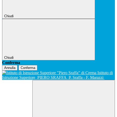
Chiudi
Chiudi
Conferma
Annulla
Conferma
Istituto di
Istruzione Superiore
PIERO SRAFFA
P. Sraffa - F. Marazzi