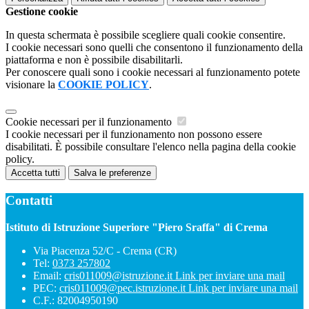
Gestione cookie
In questa schermata è possibile scegliere quali cookie consentire.
I cookie necessari sono quelli che consentono il funzionamento della
piattaforma e non è possibile disabilitarli.
Per conoscere quali sono i cookie necessari al funzionamento potete
visionare la
COOKIE POLICY
.
Cookie necessari per il funzionamento
I cookie necessari per il funzionamento non possono essere
disabilitati. È possibile consultare l'elenco nella pagina della cookie
policy.
Accetta tutti
Salva le preferenze
Contatti
Istituto di Istruzione Superiore "Piero Sraffa" di Crema
Via Piacenza 52/C - Crema (CR)
Tel:
0373 257802
Email:
cris011009@istruzione.it
Link per inviare una mail
PEC:
cris011009@pec.istruzione.it
Link per inviare una mail
C.F.: 82004950190