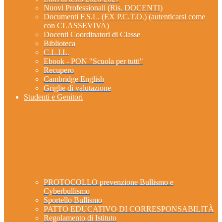
Nuovi Professionali (Ris. DOCENTI)
Documenti F.S.L. (EX P.C.T.O.) (autenticarsi come
con CLASSEVIVA)
Docenti Coordinatori di Classe
Biblioteca
C.L.I.L.
Ebook - PON "Scuola per tutti"
Recupero
Cambridge English
Griglie di valutazione
Studenti e Genitori
PROTOCOLLO prevenzione Bullismo e
Cyberbullismo
Sportello Bullismo
PATTO EDUCATIVO DI CORRESPONSABILITÀ
Regolamento di Istituto