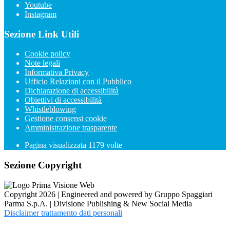
Youtube
Instagram
Sezione Link Utili
Cookie policy
Note legali
Informativa Privacy
Ufficio Relazioni con il Pubblico
Dichiarazione di accessibilità
Obiettivi di accessibilità
Whistleblowing
Gestione consensi cookie
Amministrazione trasparente
Pagina visualizzata
1179
volte
Sezione Copyright
Copyright 2026 | Engineered and powered by Gruppo Spaggiari
Parma S.p.A. | Divisione Publishing & New Social Media
Disclaimer trattamento dati personali