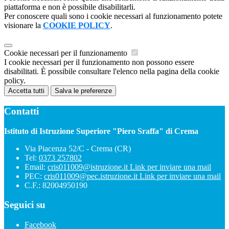
piattaforma e non è possibile disabilitarli.
Per conoscere quali sono i cookie necessari al funzionamento potete
visionare la
COOKIE POLICY
.
Cookie necessari per il funzionamento
I cookie necessari per il funzionamento non possono essere
disabilitati. È possibile consultare l'elenco nella pagina della cookie
policy.
Accetta tutti
Salva le preferenze
Contatti
Istituto di Istruzione Superiore "Piero Sraffa" di Crema
Via Piacenza 52/C - Crema (CR)
Tel:
0373 257802
Email:
cris011009@istruzione.it
Link per inviare una mail
PEC:
cris011009@pec.istruzione.it
Link per inviare una mail
C.F.: 82004950190
Seguici su
Facebook