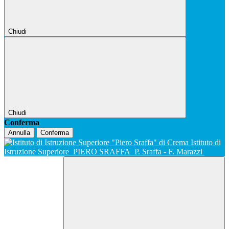
Chiudi
Chiudi
Conferma
Annulla
Conferma
Istituto di
Istruzione Superiore
PIERO SRAFFA
P. Sraffa - F. Marazzi