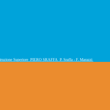
Istruzione Superiore
PIERO SRAFFA
P. Sraffa - F. Marazzi