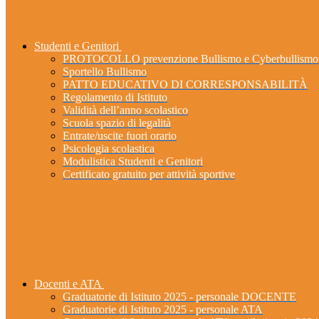
Studenti e Genitori
PROTOCOLLO prevenzione Bullismo e Cyberbullismo
Sportello Bullismo
PATTO EDUCATIVO DI CORRESPONSABILITÀ
Regolamento di Istituto
Validità dell’anno scolastico
Scuola spazio di legalità
Entrate/uscite fuori orario
Psicologia scolastica
Modulistica Studenti e Genitori
Certificato gratuito per attività sportive
Docenti e ATA
Graduatorie di Istituto 2025 - personale DOCENTE
Graduatorie di Istituto 2025 - personale ATA