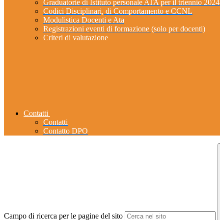
Graduatorie di Istituto personale ATA per il triennio 202
Codici Disciplinari, di Comportamento e CCNL
Modulistica Docenti e Ata
Registrazioni eventi di formazione (solo per docenti)
Criteri di valutazione
Contatti
Contatti
Contatto DPO
Campo di ricerca per le pagine del sito