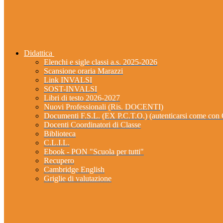
Didattica
Elenchi e sigle classi a.s. 2025-2026
Scansione oraria Marazzi
Link INVALSI
SOST-INVALSI
Libri di testo 2026-2027
Nuovi Professionali (Ris. DOCENTI)
Documenti F.S.L. (EX P.C.T.O.) (autenticarsi come 
Docenti Coordinatori di Classe
Biblioteca
C.L.I.L.
Ebook - PON "Scuola per tutti"
Recupero
Cambridge English
Griglie di valutazione