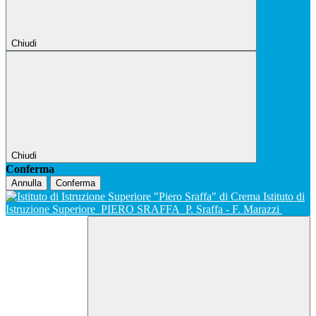
Chiudi
Chiudi
Conferma
Annulla
Conferma
Istituto di
Istruzione Superiore
PIERO SRAFFA
P. Sraffa - F. Marazzi