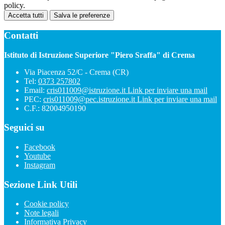
policy.
Accetta tutti
Salva le preferenze
Contatti
Istituto di Istruzione Superiore "Piero Sraffa" di Crema
Via Piacenza 52/C - Crema (CR)
Tel:
0373 257802
Email:
cris011009@istruzione.it
Link per inviare una mail
PEC:
cris011009@pec.istruzione.it
Link per inviare una mail
C.F.: 82004950190
Seguici su
Facebook
Youtube
Instagram
Sezione Link Utili
Cookie policy
Note legali
Informativa Privacy