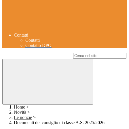
Contatti
Contatti
Contatto DPO
Campo di ricerca per le pagine del sito
Home
>
Novità
>
Le notizie
>
Documenti del consiglio di classe A.S. 2025/2026