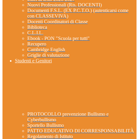
Nuovi Professionali (Ris. DOCENTI)
Documenti F.S.L. (EX P.C.T.O.) (autenticarsi come
con CLASSEVIVA)
Docenti Coordinatori di Classe
Biblioteca
C.L.I.L.
Ebook - PON "Scuola per tutti"
Recupero
Cambridge English
Griglie di valutazione
Studenti e Genitori
PROTOCOLLO prevenzione Bullismo e
Cyberbullismo
Sportello Bullismo
PATTO EDUCATIVO DI CORRESPONSABILITÀ
Regolamento di Istituto