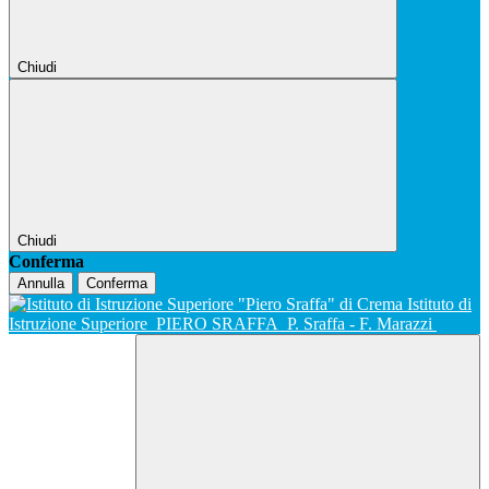
Chiudi
Chiudi
Conferma
Annulla
Conferma
Istituto di
Istruzione Superiore
PIERO SRAFFA
P. Sraffa - F. Marazzi