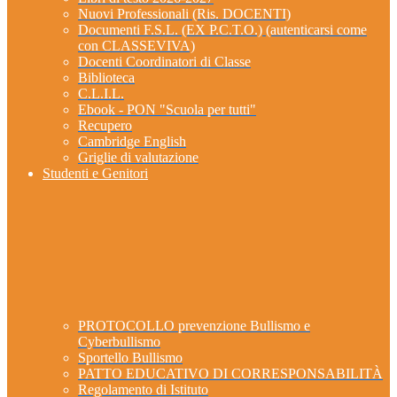
Nuovi Professionali (Ris. DOCENTI)
Documenti F.S.L. (EX P.C.T.O.) (autenticarsi come
con CLASSEVIVA)
Docenti Coordinatori di Classe
Biblioteca
C.L.I.L.
Ebook - PON "Scuola per tutti"
Recupero
Cambridge English
Griglie di valutazione
Studenti e Genitori
PROTOCOLLO prevenzione Bullismo e
Cyberbullismo
Sportello Bullismo
PATTO EDUCATIVO DI CORRESPONSABILITÀ
Regolamento di Istituto