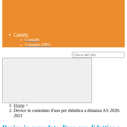
Contatti
Contatti
Contatto DPO
Campo di ricerca per le pagine del sito
Home
>
Device in comodato d'uso per didattica a distanza AS 2020-
2021