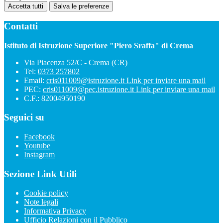
Accetta tutti
Salva le preferenze
Contatti
Istituto di Istruzione Superiore "Piero Sraffa" di Crema
Via Piacenza 52/C - Crema (CR)
Tel:
0373 257802
Email:
cris011009@istruzione.it
Link per inviare una mail
PEC:
cris011009@pec.istruzione.it
Link per inviare una mail
C.F.: 82004950190
Seguici su
Facebook
Youtube
Instagram
Sezione Link Utili
Cookie policy
Note legali
Informativa Privacy
Ufficio Relazioni con il Pubblico