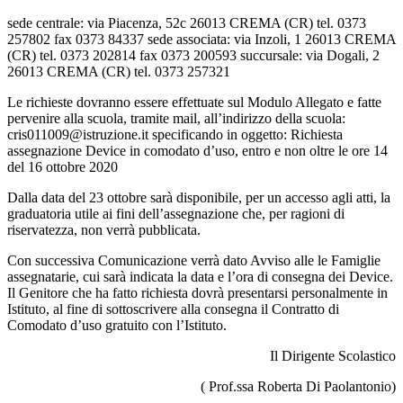
sede centrale: via Piacenza, 52c 26013 CREMA (CR) tel. 0373
257802 fax 0373 84337 sede associata: via Inzoli, 1 26013 CREMA
(CR) tel. 0373 202814 fax 0373 200593 succursale: via Dogali, 2
26013 CREMA (CR) tel. 0373 257321
Le richieste dovranno essere effettuate sul Modulo Allegato e fatte
pervenire alla scuola, tramite mail, all’indirizzo della scuola:
cris011009@istruzione.it specificando in oggetto: Richiesta
assegnazione Device in comodato d’uso, entro e non oltre le ore 14
del 16 ottobre 2020
Dalla data del 23 ottobre sarà disponibile, per un accesso agli atti, la
graduatoria utile ai fini dell’assegnazione che, per ragioni di
riservatezza, non verrà pubblicata.
Con successiva Comunicazione verrà dato Avviso alle le Famiglie
assegnatarie, cui sarà indicata la data e l’ora di consegna dei Device.
Il Genitore che ha fatto richiesta dovrà presentarsi personalmente in
Istituto, al fine di sottoscrivere alla consegna il Contratto di
Comodato d’uso gratuito con l’Istituto.
Il Dirigente Scolastico
( Prof.ssa Roberta Di Paolantonio)