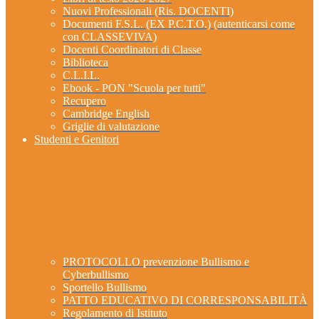
Nuovi Professionali (Ris. DOCENTI)
Documenti F.S.L. (EX P.C.T.O.) (autenticarsi come
con CLASSEVIVA)
Docenti Coordinatori di Classe
Biblioteca
C.L.I.L.
Ebook - PON "Scuola per tutti"
Recupero
Cambridge English
Griglie di valutazione
Studenti e Genitori
PROTOCOLLO prevenzione Bullismo e
Cyberbullismo
Sportello Bullismo
PATTO EDUCATIVO DI CORRESPONSABILITÀ
Regolamento di Istituto