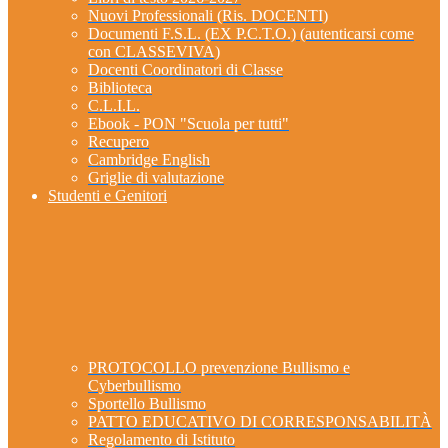
Nuovi Professionali (Ris. DOCENTI)
Documenti F.S.L. (EX P.C.T.O.) (autenticarsi come
con CLASSEVIVA)
Docenti Coordinatori di Classe
Biblioteca
C.L.I.L.
Ebook - PON "Scuola per tutti"
Recupero
Cambridge English
Griglie di valutazione
Studenti e Genitori
PROTOCOLLO prevenzione Bullismo e
Cyberbullismo
Sportello Bullismo
PATTO EDUCATIVO DI CORRESPONSABILITÀ
Regolamento di Istituto