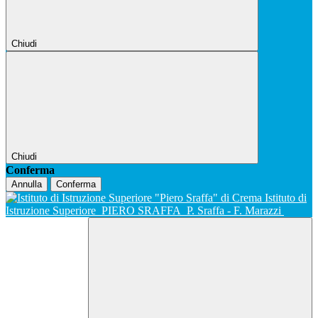
Chiudi
Chiudi
Conferma
Annulla
Conferma
Istituto di
Istruzione Superiore
PIERO SRAFFA
P. Sraffa - F. Marazzi