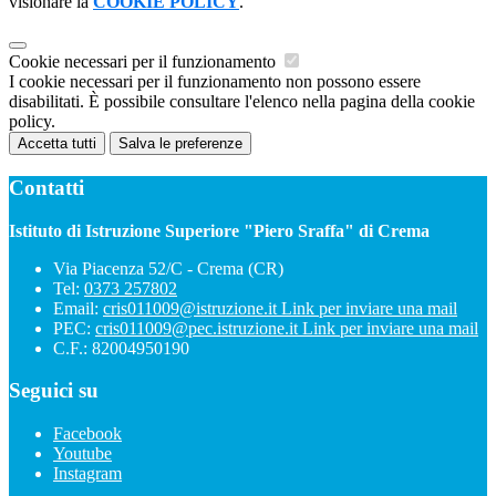
visionare la
COOKIE POLICY
.
Cookie necessari per il funzionamento
I cookie necessari per il funzionamento non possono essere
disabilitati. È possibile consultare l'elenco nella pagina della cookie
policy.
Accetta tutti
Salva le preferenze
Contatti
Istituto di Istruzione Superiore "Piero Sraffa" di Crema
Via Piacenza 52/C - Crema (CR)
Tel:
0373 257802
Email:
cris011009@istruzione.it
Link per inviare una mail
PEC:
cris011009@pec.istruzione.it
Link per inviare una mail
C.F.: 82004950190
Seguici su
Facebook
Youtube
Instagram