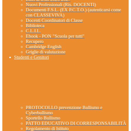
Nuovi Professionali (Ris. DOCENTI)
Documenti F.S.L. (EX P.C.T.O.) (autenticarsi come
con CLASSEVIVA)
Docenti Coordinatori di Classe
Biblioteca
C.L.I.L.
Ebook - PON "Scuola per tutti"
Recupero
Cambridge English
Griglie di valutazione
Studenti e Genitori
PROTOCOLLO prevenzione Bullismo e
Cyberbullismo
Sportello Bullismo
PATTO EDUCATIVO DI CORRESPONSABILITÀ
Regolamento di Istituto