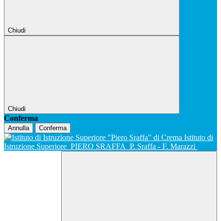
Chiudi
Chiudi
Conferma
Annulla
Conferma
Istituto di
Istruzione Superiore
PIERO SRAFFA
P. Sraffa - F. Marazzi