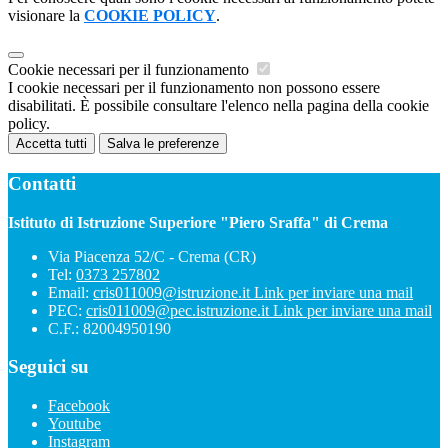
visionare la
COOKIE POLICY
.
Cookie necessari per il funzionamento
I cookie necessari per il funzionamento non possono essere
disabilitati. È possibile consultare l'elenco nella pagina della cookie
policy.
Accetta tutti
Salva le preferenze
Contatti
Istituto di Istruzione Superiore "Piero Sraffa" di Crema
Via Piacenza 52/C - Crema (CR)
Tel:
0373 257802
Email:
cris011009@istruzione.it
Link per inviare una mail
PEC:
cris011009@pec.istruzione.it
Link per inviare una mail
C.F.: 82004950190
Seguici su
Facebook
Youtube
Instagram