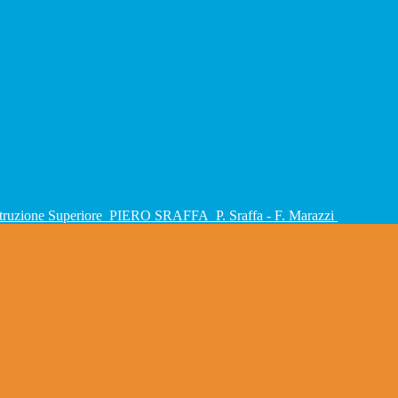
Istruzione Superiore
PIERO SRAFFA
P. Sraffa - F. Marazzi