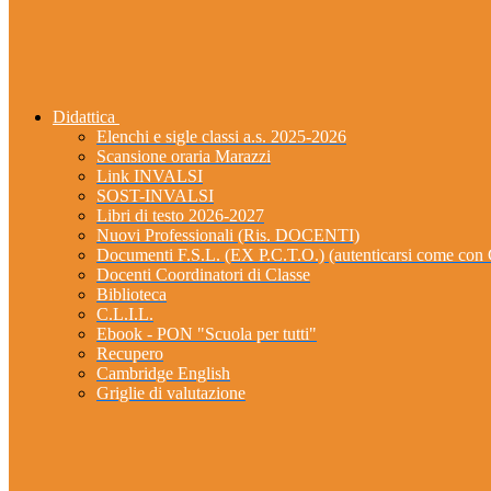
Didattica
Elenchi e sigle classi a.s. 2025-2026
Scansione oraria Marazzi
Link INVALSI
SOST-INVALSI
Libri di testo 2026-2027
Nuovi Professionali (Ris. DOCENTI)
Documenti F.S.L. (EX P.C.T.O.) (autenticarsi come 
Docenti Coordinatori di Classe
Biblioteca
C.L.I.L.
Ebook - PON "Scuola per tutti"
Recupero
Cambridge English
Griglie di valutazione