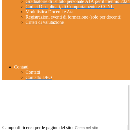
Graduatorie di Istituto personale ATA per il triennio 202
Codici Disciplinari, di Comportamento e CCNL
Modulistica Docenti e Ata
Registrazioni eventi di formazione (solo per docenti)
Criteri di valutazione
Contatti
Contatti
Contatto DPO
Campo di ricerca per le pagine del sito