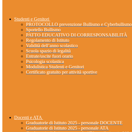
Studenti e Genitori
PROTOCOLLO prevenzione Bullismo e Cyberbullismo
Sportello Bullismo
PATTO EDUCATIVO DI CORRESPONSABILITÀ
Regolamento di Istituto
Validità dell’anno scolastico
Scuola spazio di legalità
Entrate/uscite fuori orario
Psicologia scolastica
Modulistica Studenti e Genitori
Certificato gratuito per attività sportive
Docenti e ATA
Graduatorie di Istituto 2025 - personale DOCENTE
Graduatorie di Istituto 2025 - personale ATA