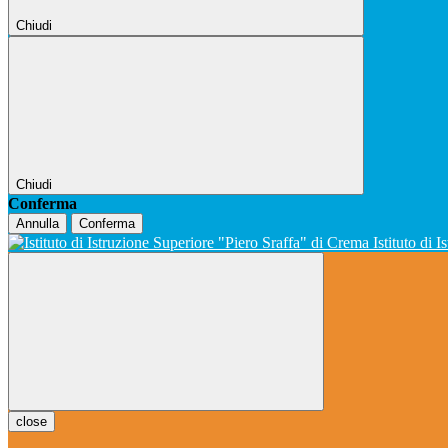
Chiudi
Chiudi
Conferma
Annulla
Conferma
Istituto di 
close