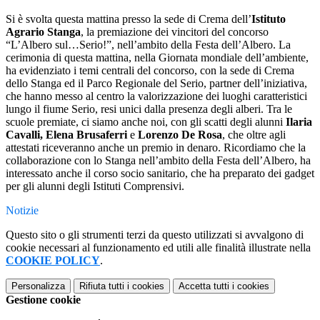
Si è svolta questa mattina presso la sede di Crema dell’
Istituto
Agrario Stanga
, la premiazione dei vincitori del concorso
“L’Albero sul…Serio!”, nell’ambito della Festa dell’Albero. La
cerimonia di questa mattina, nella Giornata mondiale dell’ambiente,
ha evidenziato i temi centrali del concorso, con la sede di Crema
dello Stanga ed il Parco Regionale del Serio, partner dell’iniziativa,
che hanno messo al centro la valorizzazione dei luoghi caratteristici
lungo il fiume Serio, resi unici dalla presenza degli alberi. Tra le
scuole premiate, ci siamo anche noi, con gli scatti degli alunni
Ilaria
Cavalli,
Elena Brusaferri
e
Lorenzo De Rosa
, che oltre agli
attestati riceveranno anche un premio in denaro. Ricordiamo che la
collaborazione con lo Stanga nell’ambito della Festa dell’Albero, ha
interessato anche il corso socio sanitario, che ha preparato dei gadget
per gli alunni degli Istituti Comprensivi.
Notizie
Questo sito o gli strumenti terzi da questo utilizzati si avvalgono di
cookie necessari al funzionamento ed utili alle finalità illustrate nella
COOKIE POLICY
.
Personalizza
Rifiuta tutti
i cookies
Accetta tutti
i cookies
Gestione cookie