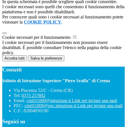
In questa schermata è possibile scegliere quali cookie consentire.
I cookie necessari sono quelli che consentono il funzionamento della
piattaforma e non è possibile disabilitarli.
Per conoscere quali sono i cookie necessari al funzionamento potete
visionare la
COOKIE POLICY
.
Cookie necessari per il funzionamento
I cookie necessari per il funzionamento non possono essere
disabilitati. È possibile consultare l'elenco nella pagina della cookie
policy.
Accetta tutti
Salva le preferenze
Contatti
Istituto di Istruzione Superiore "Piero Sraffa" di Crema
Via Piacenza 52/C - Crema (CR)
Tel:
0373 257802
Email:
cris011009@istruzione.it
Link per inviare una mail
PEC:
cris011009@pec.istruzione.it
Link per inviare una mail
C.F.: 82004950190
Seguici su