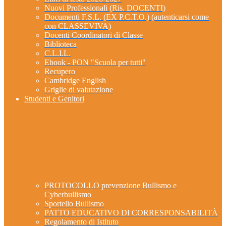
Nuovi Professionali (Ris. DOCENTI)
Documenti F.S.L. (EX P.C.T.O.) (autenticarsi come
con CLASSEVIVA)
Docenti Coordinatori di Classe
Biblioteca
C.L.I.L.
Ebook - PON "Scuola per tutti"
Recupero
Cambridge English
Griglie di valutazione
Studenti e Genitori
PROTOCOLLO prevenzione Bullismo e
Cyberbullismo
Sportello Bullismo
PATTO EDUCATIVO DI CORRESPONSABILITÀ
Regolamento di Istituto