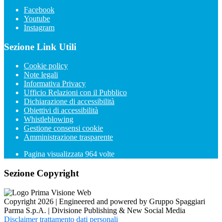
Facebook
Youtube
Instagram
Sezione Link Utili
Cookie policy
Note legali
Informativa Privacy
Ufficio Relazioni con il Pubblico
Dichiarazione di accessibilità
Obiettivi di accessibilità
Whistleblowing
Gestione consensi cookie
Amministrazione trasparente
Pagina visualizzata
964
volte
Sezione Copyright
Copyright 2026 | Engineered and powered by Gruppo Spaggiari
Parma S.p.A. | Divisione Publishing & New Social Media
Disclaimer trattamento dati personali