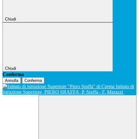
Chiudi
Chiudi
Conferma
Annulla
Conferma
Istituto di
Istruzione Superiore
PIERO SRAFFA
P. Sraffa - F. Marazzi