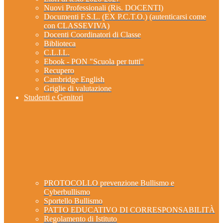
Nuovi Professionali (Ris. DOCENTI)
Documenti F.S.L. (EX P.C.T.O.) (autenticarsi come
con CLASSEVIVA)
Docenti Coordinatori di Classe
Biblioteca
C.L.I.L.
Ebook - PON "Scuola per tutti"
Recupero
Cambridge English
Griglie di valutazione
Studenti e Genitori
PROTOCOLLO prevenzione Bullismo e
Cyberbullismo
Sportello Bullismo
PATTO EDUCATIVO DI CORRESPONSABILITÀ
Regolamento di Istituto