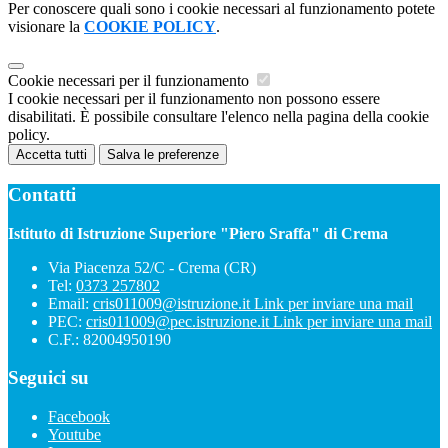
Per conoscere quali sono i cookie necessari al funzionamento potete
visionare la
COOKIE POLICY
.
Cookie necessari per il funzionamento
I cookie necessari per il funzionamento non possono essere
disabilitati. È possibile consultare l'elenco nella pagina della cookie
policy.
Accetta tutti
Salva le preferenze
Contatti
Istituto di Istruzione Superiore "Piero Sraffa" di Crema
Via Piacenza 52/C - Crema (CR)
Tel:
0373 257802
Email:
cris011009@istruzione.it
Link per inviare una mail
PEC:
cris011009@pec.istruzione.it
Link per inviare una mail
C.F.: 82004950190
Seguici su
Facebook
Youtube