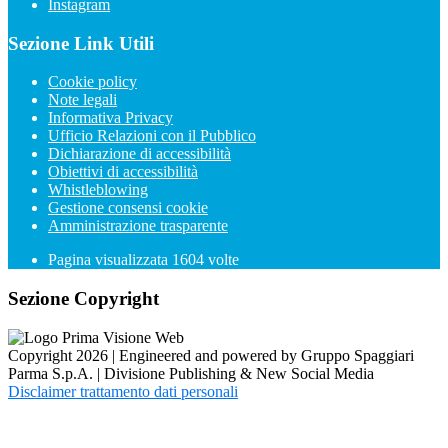
Instagram
Sezione Link Utili
Cookie policy
Note legali
Informativa Privacy
Ufficio Relazioni con il Pubblico
Dichiarazione di accessibilità
Obiettivi di accessibilità
Whistleblowing
Gestione consensi cookie
Amministrazione trasparente
Pagina visualizzata
1604
volte
Sezione Copyright
Copyright 2026 | Engineered and powered by Gruppo Spaggiari
Parma S.p.A. | Divisione Publishing & New Social Media
Disclaimer trattamento dati personali