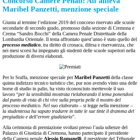
Concorso Camere Penali: All’allieva
Maribel Panzetti, menzione speciale
Giunta al termine l’edizione 2019 del concorso riservato alle scuole
secondarie di secondo grado, promosso dalla sezione di Cremona e
Crema “Sandro Bocchi” della Camera Penale Distrettuale della
Lombardia Orientale. Il tema affrontato quest’anno è stato quello del
processo mediatico
, tra diritto di cronaca, difesa e riservatezza, che
nei mesi scorsi ha impegnato gli studenti delle scuole superiori nella
produzione di diversi elaborati.
Per lo Sraffa, menzione speciale per
Maribel Panzetti
della classe
quinta indirizzo tecnico turistico che, pur non avendo vinto una delle
borse di studio in palio, ha visto riconosciuto meritevole il suo
lavoro “
per la sensibilità mostrata rielaborando il tema ponendosi
dal punto di vista di chi vive sulla propria pelle il mostro del
processo mediatico. Nel suo elaborato
– si legge nella menzione –
la studentessa ha saputo tradurre in tutte le sue tinte il dramma del
pregiudizio e dell’errore giudiziario
”.
Alla cerimonia di premiazione svoltasi presso l’aula udienze del
Palazzo di Giustizia di Cremona, hanno partecipato il presidente
della Camera penale
Alessio Romanelli
, il presidente del Tribunale