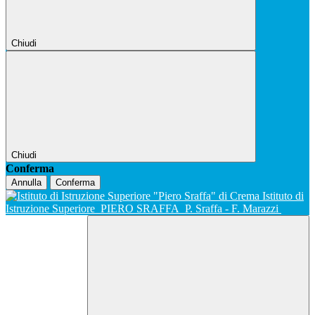
Chiudi
Chiudi
Conferma
Annulla
Conferma
Istituto di
Istruzione Superiore
PIERO SRAFFA
P. Sraffa - F. Marazzi