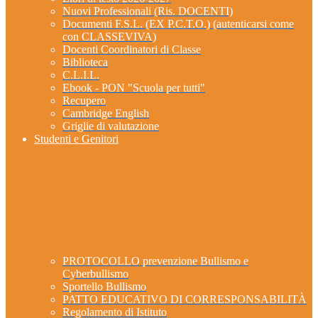
Nuovi Professionali (Ris. DOCENTI)
Documenti F.S.L. (EX P.C.T.O.) (autenticarsi come
con CLASSEVIVA)
Docenti Coordinatori di Classe
Biblioteca
C.L.I.L.
Ebook - PON "Scuola per tutti"
Recupero
Cambridge English
Griglie di valutazione
Studenti e Genitori
PROTOCOLLO prevenzione Bullismo e
Cyberbullismo
Sportello Bullismo
PATTO EDUCATIVO DI CORRESPONSABILITÀ
Regolamento di Istituto