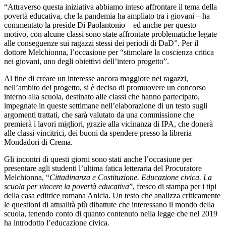
“Attraverso questa iniziativa abbiamo inteso affrontare il tema della
povertà educativa, che la pandemia ha ampliato tra i giovani – ha
commentato la preside Di Paolantonio – ed anche per questo
motivo, con alcune classi sono state affrontate problematiche legate
alle conseguenze sui ragazzi stessi dei periodi di DaD”. Per il
dottore Melchionna, l’occasione per “stimolare la coscienza critica
nei giovani, uno degli obiettivi dell’intero progetto”.
Al fine di creare un interesse ancora maggiore nei ragazzi,
nell’ambito del progetto, si è deciso di promuovere un concorso
interno alla scuola, destinato alle classi che hanno partecipato,
impegnate in queste settimane nell’elaborazione di un testo sugli
argomenti trattati, che sarà valutato da una commissione che
premierà i lavori migliori, grazie alla vicinanza di IPA, che donerà
alle classi vincitrici, dei buoni da spendere presso la libreria
Mondadori di Crema.
Gli incontri di questi giorni sono stati anche l’occasione per
presentare agli studenti l’ultima fatica letteraria del Procuratore
Melchionna, “
Cittadinanza e Costituzione. Educazione civica. La
scuola per vincere la povertà educativa
”, fresco di stampa per i tipi
della casa editrice romana Anicia. Un testo che analizza criticamente
le questioni di attualità più dibattute che interessano il mondo della
scuola, tenendo conto di quanto contenuto nella legge che nel 2019
ha introdotto l’educazione civica.