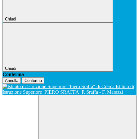
Chiudi
Chiudi
Conferma
Annulla
Conferma
Istituto di
Istruzione Superiore
PIERO SRAFFA
P. Sraffa - F. Marazzi