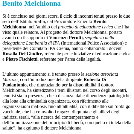
Benito Melchionna
Si è concluso nei giorni scorsi il ciclo di incontri tenuti presso le due
sedi dell’Istituto Sraffa, dal Procuratore Emerito
Benito
Melchionna
, nell’ambito del
progetto di educazione civica
che l’ha
visto quale relatore. Al progetto del dottore Melchionna, portato
avanti con il supporto di
Vincenzo Perotti,
segretario della
delegazione Lombardia di IPA
(International Police Association) e
presidente del Comitato IPA Crema, hanno collaborato i docenti
Rosalia Del Giudice,
referente per le iniziative di educazione civica
e
Pietro Fischietti,
referente per l’area della legalità.
L’ultimo appuntamento si è tenuto presso la
sezione associata
Marazzi,
con l’introduzione della dirigente
Roberta Di
Paolantonio,
che ringraziando per la disponibilità il dottore
Melchionna, ha sintetizzato i temi illustrati nel corso degli incontri,
tenutisi sia in presenza, che a distanza: dalle dipendenze patologiche,
alla lotta alla criminalità organizzata, con riferimento alle
organizzazioni mafiose, fino all’attualità, con il dibattito sull’obbligo
vaccinale, che ha coinvolto i ragazzi di quinta e gli allievi degli
indirizzi serali, “alla ricerca del contemperamento e
dell’armonizzazione del principio di libertà, con quello di tutela della
salute”, ha aggiunto il dottore Melchionna.