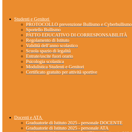
Studenti e Genitori
PROTOCOLLO prevenzione Bullismo e Cyberbullismo
Sportello Bullismo
PATTO EDUCATIVO DI CORRESPONSABILITÀ
Regolamento di Istituto
Validità dell’anno scolastico
Scuola spazio di legalità
Entrate/uscite fuori orario
Psicologia scolastica
Modulistica Studenti e Genitori
Certificato gratuito per attività sportive
Docenti e ATA
Graduatorie di Istituto 2025 - personale DOCENTE
Graduatorie di Istituto 2025 - personale ATA