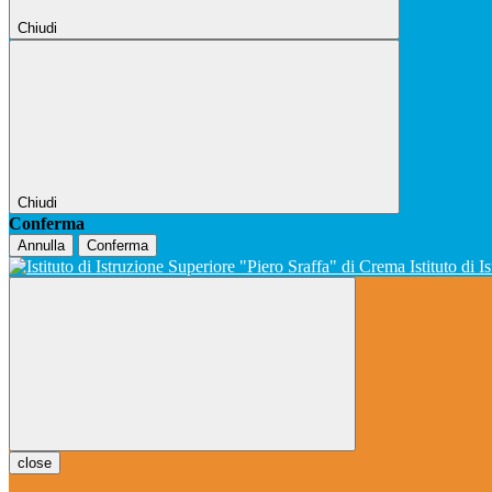
Chiudi
Chiudi
Conferma
Annulla
Conferma
Istituto di 
close