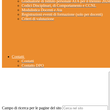
Graduatorie di Istituto personale ATA per il triennio 202
Codici Disciplinari, di Comportamento e CCNL
Modulistica Docenti e Ata
Registrazioni eventi di formazione (solo per docenti)
Criteri di valutazione
Contatti
Contatti
Contatto DPO
Campo di ricerca per le pagine del sito