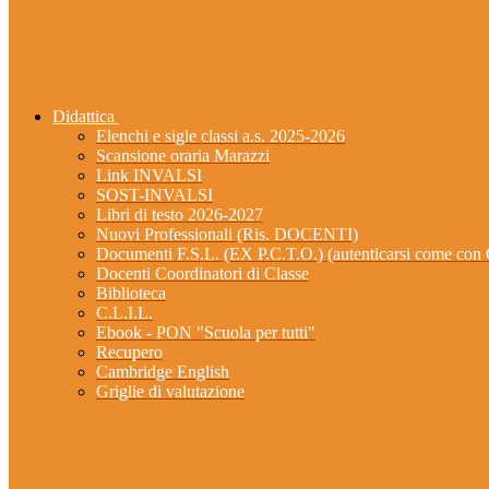
Didattica
Elenchi e sigle classi a.s. 2025-2026
Scansione oraria Marazzi
Link INVALSI
SOST-INVALSI
Libri di testo 2026-2027
Nuovi Professionali (Ris. DOCENTI)
Documenti F.S.L. (EX P.C.T.O.) (autenticarsi come 
Docenti Coordinatori di Classe
Biblioteca
C.L.I.L.
Ebook - PON "Scuola per tutti"
Recupero
Cambridge English
Griglie di valutazione