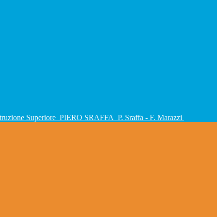
Istruzione Superiore
PIERO SRAFFA
P. Sraffa - F. Marazzi