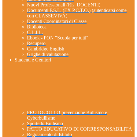
Nuovi Professionali (Ris. DOCENTI)
Documenti F.S.L. (EX P.C.T.O.) (autenticarsi come
con CLASSEVIVA)
Docenti Coordinatori di Classe
Biblioteca
C.L.I.L.
Ebook - PON "Scuola per tutti"
Recupero
Cambridge English
Griglie di valutazione
Studenti e Genitori
PROTOCOLLO prevenzione Bullismo e
Cyberbullismo
Sportello Bullismo
PATTO EDUCATIVO DI CORRESPONSABILITÀ
Regolamento di Istituto