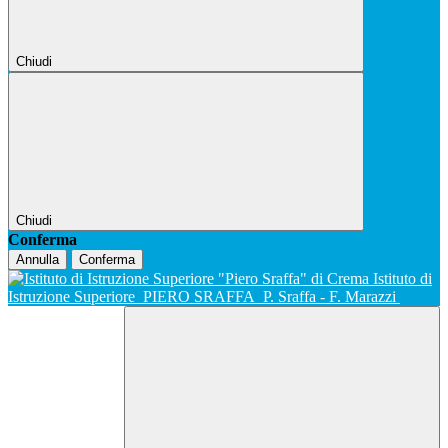
Chiudi
Chiudi
Conferma
Annulla
Conferma
Istituto di
Istruzione Superiore
PIERO SRAFFA
P. Sraffa - F. Marazzi