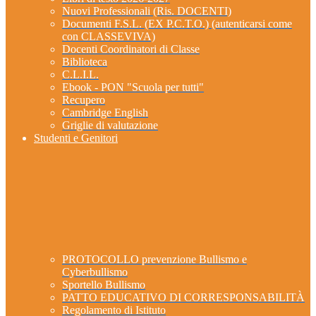
Nuovi Professionali (Ris. DOCENTI)
Documenti F.S.L. (EX P.C.T.O.) (autenticarsi come
con CLASSEVIVA)
Docenti Coordinatori di Classe
Biblioteca
C.L.I.L.
Ebook - PON "Scuola per tutti"
Recupero
Cambridge English
Griglie di valutazione
Studenti e Genitori
PROTOCOLLO prevenzione Bullismo e
Cyberbullismo
Sportello Bullismo
PATTO EDUCATIVO DI CORRESPONSABILITÀ
Regolamento di Istituto