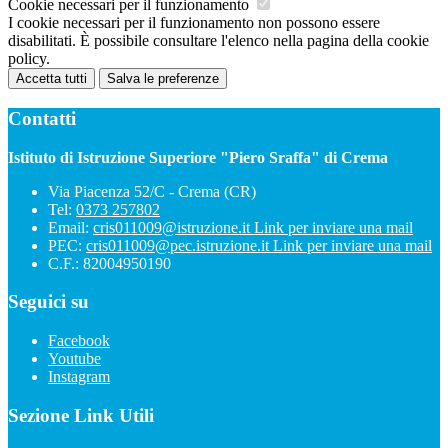
Cookie necessari per il funzionamento
I cookie necessari per il funzionamento non possono essere
disabilitati. È possibile consultare l'elenco nella pagina della cookie
policy.
Accetta tutti
Salva le preferenze
Contatti
Istituto di Istruzione Superiore "Piero Sraffa" di Crema
Via Piacenza 52/C - Crema (CR)
Tel:
0373 257802
Email:
cris011009@istruzione.it
Link per inviare una mail
PEC:
cris011009@pec.istruzione.it
Link per inviare una mail
C.F.: 82004950190
Seguici su
Facebook
Youtube
Instagram
Sezione Link Utili