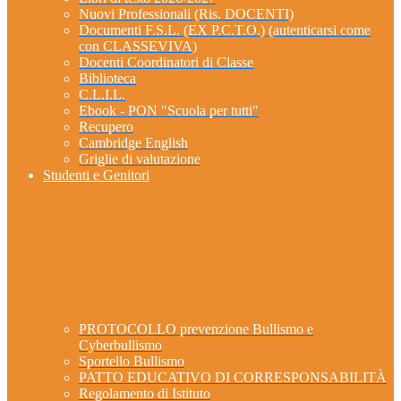
Nuovi Professionali (Ris. DOCENTI)
Documenti F.S.L. (EX P.C.T.O.) (autenticarsi come
con CLASSEVIVA)
Docenti Coordinatori di Classe
Biblioteca
C.L.I.L.
Ebook - PON "Scuola per tutti"
Recupero
Cambridge English
Griglie di valutazione
Studenti e Genitori
PROTOCOLLO prevenzione Bullismo e
Cyberbullismo
Sportello Bullismo
PATTO EDUCATIVO DI CORRESPONSABILITÀ
Regolamento di Istituto