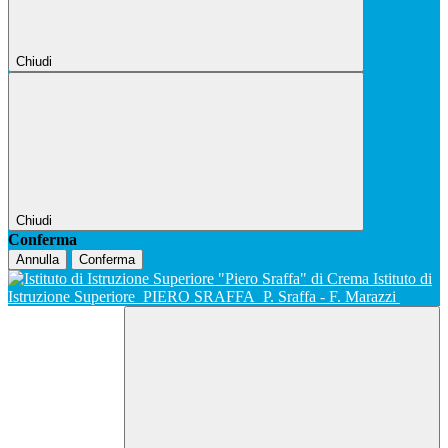
Chiudi
Chiudi
Conferma
Annulla
Conferma
Istituto di
Istruzione Superiore
PIERO SRAFFA
P. Sraffa - F. Marazzi