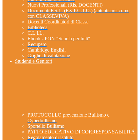
Nuovi Professionali (Ris. DOCENTI)
Documenti F.S.L. (EX P.C.T.O.) (autenticarsi come
con CLASSEVIVA)
Docenti Coordinatori di Classe
Biblioteca
C.L.I.L.
Ebook - PON "Scuola per tutti"
Recupero
Cambridge English
Griglie di valutazione
Studenti e Genitori
PROTOCOLLO prevenzione Bullismo e
Cyberbullismo
Sportello Bullismo
PATTO EDUCATIVO DI CORRESPONSABILITÀ
Regolamento di Istituto