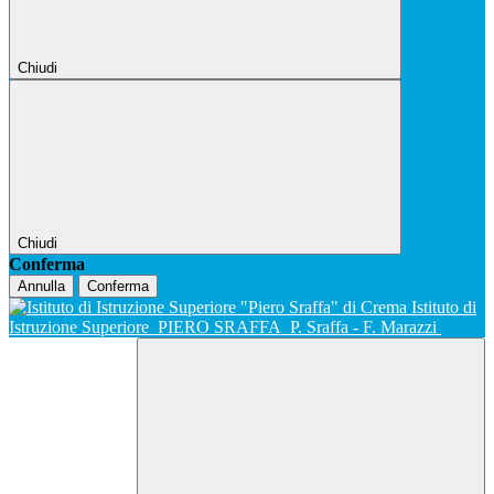
Chiudi
Chiudi
Conferma
Annulla
Conferma
Istituto di
Istruzione Superiore
PIERO SRAFFA
P. Sraffa - F. Marazzi