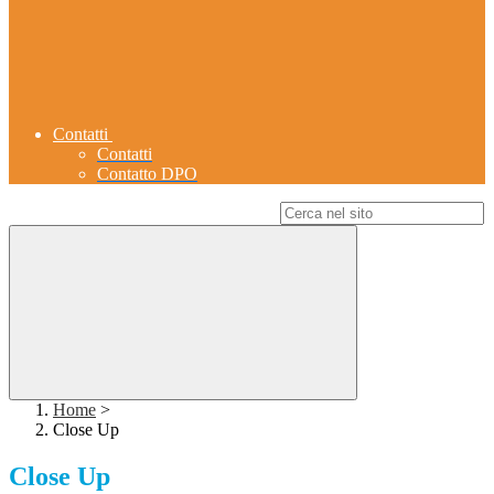
Contatti
Contatti
Contatto DPO
Campo di ricerca per le pagine del sito
Home
>
Close Up
Close Up