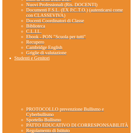
Nuovi Professionali (Ris. DOCENTI)
Documenti F.S.L. (EX P.C.T.O.) (autenticarsi come
con CLASSEVIVA)
Docenti Coordinatori di Classe
Biblioteca
C.L.I.L.
Ebook - PON "Scuola per tutti"
Recupero
Cambridge English
Griglie di valutazione
Studenti e Genitori
PROTOCOLLO prevenzione Bullismo e
Cyberbullismo
Sportello Bullismo
PATTO EDUCATIVO DI CORRESPONSABILITÀ
Regolamento di Istituto