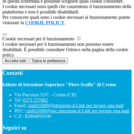
In questa schermata è possibile scegliere quali cookie consentire.
I cookie necessari sono quelli che consentono il funzionamento della
piattaforma e non è possibile disabilitarli.
Per conoscere quali sono i cookie necessari al funzionamento potete
visionare la
COOKIE POLICY
.
Cookie necessari per il funzionamento
I cookie necessari per il funzionamento non possono essere
disabilitati. È possibile consultare l'elenco nella pagina della cookie
policy.
Accetta tutti
Salva le preferenze
Contatti
Istituto di Istruzione Superiore "Piero Sraffa" di Crema
Via Piacenza 52/C - Crema (CR)
Tel:
0373 257802
Email:
cris011009@istruzione.it
Link per inviare una mail
PEC:
cris011009@pec.istruzione.it
Link per inviare una mail
C.F.: 82004950190
Seguici su