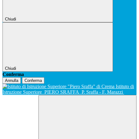
Chiudi
Chiudi
Conferma
Annulla
Conferma
Istituto di
Istruzione Superiore
PIERO SRAFFA
P. Sraffa - F. Marazzi