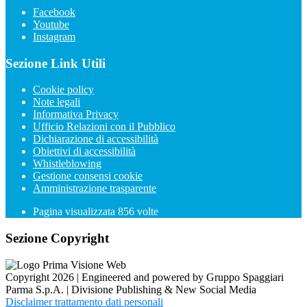
Facebook
Youtube
Instagram
Sezione Link Utili
Cookie policy
Note legali
Informativa Privacy
Ufficio Relazioni con il Pubblico
Dichiarazione di accessibilità
Obiettivi di accessibilità
Whistleblowing
Gestione consensi cookie
Amministrazione trasparente
Pagina visualizzata
856
volte
Sezione Copyright
Copyright 2026 | Engineered and powered by Gruppo Spaggiari
Parma S.p.A. | Divisione Publishing & New Social Media
Disclaimer trattamento dati personali